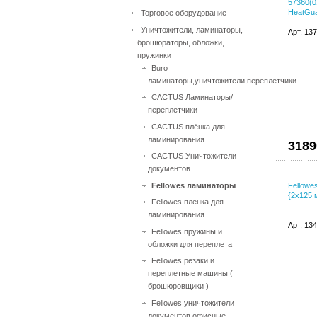
57360(0
HeatGua
Торговое оборудование
Уничтожители, ламинаторы,
Арт. 13
брошюраторы, обложки,
пружинки
Buro
ламинаторы,уничтожители,переплетчики
CACTUS Ламинаторы/
переплетчики
CACTUS плёнка для
ламинирования
3189
CACTUS Уничтожители
документов
Fellowes ламинаторы
Fellowe
{2x125 
Fellowes пленка для
ламинирования
Арт. 13
Fellowes пружины и
обложки для переплета
Fellowes резаки и
переплетные машины (
брошюровщики )
Fellowes уничтожители
документов офисные