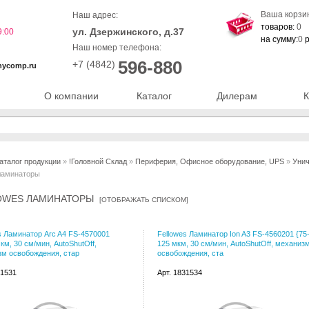
Ваша корзи
Наш адрес:
товаров:
0
ул. Дзержинского, д.37
9:00
на сумму:
0
р
Наш номер телефона:
596-880
+7 (4842)
nycomp.ru
О компании
Каталог
Дилерам
К
аталог продукции
»
!Головной Склад
»
Периферия, Офисное оборудование, UPS
»
Унич
 ламинаторы
OWES ЛАМИНАТОРЫ
[
ОТОБРАЖАТЬ СПИСКОМ
]
s Ламинатор Arc A4 FS-4570001
Fellowes Ламинатор Ion A3 FS-4560201 {75
мкм, 30 см/мин, AutoShutOff,
125 мкм, 30 см/мин, AutoShutOff, механиз
м освобождения, стар
освобождения, ста
31531
Арт. 1831534