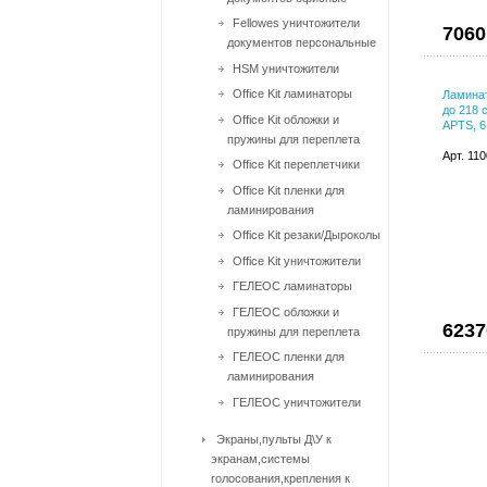
Fellowes уничтожители
7060
документов персональные
HSM уничтожители
Office Kit ламинаторы
Ламинат
до 218 
Office Kit обложки и
APTS, 6
пружины для переплета
Арт. 11
Office Kit переплетчики
Office Kit пленки для
ламинирования
Office Kit резаки/Дыроколы
Office Kit уничтожители
ГЕЛЕОС ламинаторы
ГЕЛЕОС обложки и
6237
пружины для переплета
ГЕЛЕОС пленки для
ламинирования
ГЕЛЕОС уничтожители
Экраны,пульты Д\У к
экранам,системы
голосования,крепления к