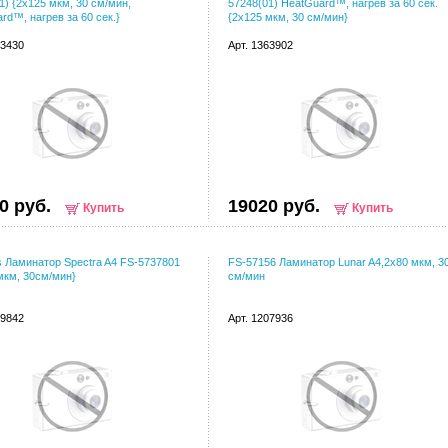
1) {2х125 мкм, 30 см/мин,
57248(01) HeatGuard™, нагрев за 60 сек.
rd™, нагрев за 60 сек.}
{2х125 мкм, 30 см/мин}
73430
Арт. 1363902
0 руб.
19020 руб.
Купить
Купить
s Ламинатор Spectra A4 FS-5737801
FS-57156 Ламинатор Lunar A4,2x80 мкм, 3
мкм, 30см/мин}
см/мин
49842
Арт. 1207936