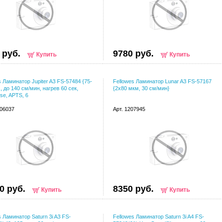
 руб.
9780 руб.
Купить
Купить
s Ламинатор Jupiter A3 FS-57484 {75-
Fellowes Ламинатор Lunar A3 FS-57167
, до 140 см/мин, нагрев 60 сек,
{2x80 мкм, 30 см/мин}
se, APTS, 6
006037
Арт. 1207945
0 руб.
8350 руб.
Купить
Купить
s Ламинатор Saturn 3i A3 FS-
Fellowes Ламинатор Saturn 3i A4 FS-