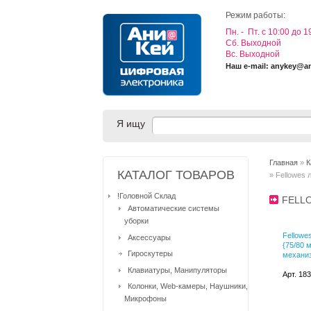
Режим работы:
Пн. - Пт. с 10:00 до 1
Cб. Выходной
Вс. Выходной
Наш e-mail: anykey@a
Я ищу
Главная
»
К
КАТАЛОГ ТОВАРОВ
» Fellowes
!Головной Склад
FELL
Автоматические системы
уборки
Fellowe
Аксессуары
{75/80 
Гироскутеры
механиз
Клавиатуры, Манипуляторы
Арт. 18
Колонки, Web-камеры, Наушники,
Микрофоны