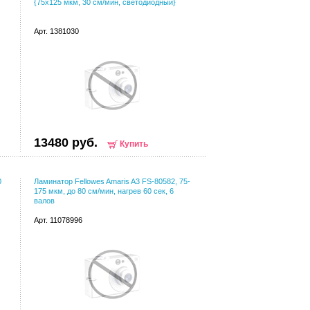
{75х125 мкм, 30 см/мин, светодиодный}
Арт. 1381030
13480 руб.
Купить
0
Ламинатор Fellowes Amaris A3 FS-80582, 75-
175 мкм, до 80 см/мин, нагрев 60 сек, 6
валов
Арт. 11078996