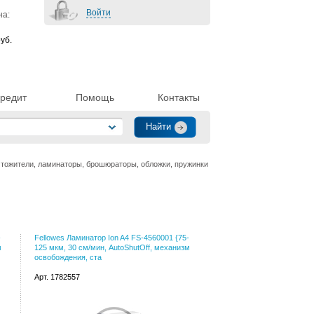
Войти
на:
уб.
редит
Помощь
Контакты
тожители, ламинаторы, брошюраторы, обложки, пружинки
-
Fellowes Ламинатор Ion A4 FS-4560001 {75-
м
125 мкм, 30 см/мин, AutoShutOff, механизм
освобождения, ста
Арт. 1782557