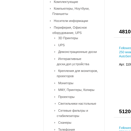
Комплектующие
Компьютеры, Ноутбуки,
Планшеты
Носители информации
Периферия, Офисное
4810
оборудование, UPS
3D Принтеры
UPS
Fellowe
Демонстрационные доски
250 мкм
AutoSen
Интерактивные
доски,доп.устройства
Арт. 11
Крепления для мониторов,
проекторов
Мониторы
МФУ, Принтеры, Копиры
Проекторы
Светильники настольные
5120
Сетевые фильтры и
стабилизаторы
Сканеры
Fellowe
Телефония