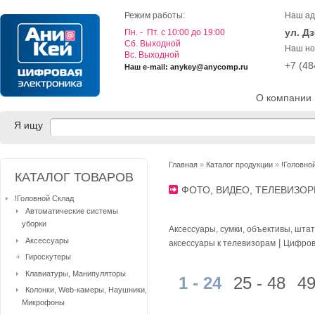
Режим работы:
Наш ад
ул. Д
Пн. - Пт. с 10:00 до 19:00
Cб. Выходной
Наш но
Вс. Выходной
+7 (4
Наш e-mail: anykey@anycomp.ru
О компании
Я ищу
Главная
»
Каталог продукции
»
!Головно
КАТАЛОГ ТОВАРОВ
ФОТО, ВИДЕО, ТЕЛЕВИЗО
!Головной Склад
Автоматические системы
уборки
Аксессуары, сумки, объективы, шта
Аксессуары
|
аксессуары к телевизорам
Цифров
Гироскутеры
Клавиатуры, Манипуляторы
1 - 24
25 - 48
49
Колонки, Web-камеры, Наушники,
Микрофоны