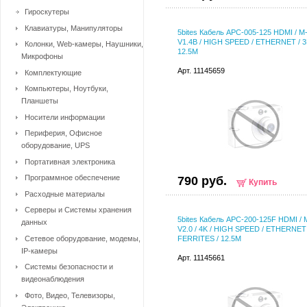
Гироскутеры
Клавиатуры, Манипуляторы
5bites Кабель APC-005-125 HDMI / M-
V1.4B / HIGH SPEED / ETHERNET / 3
Колонки, Web-камеры, Наушники,
12.5M
Микрофоны
Арт. 11145659
Комплектующие
Компьютеры, Ноутбуки,
Планшеты
Носители информации
Периферия, Офисное
оборудование, UPS
Портативная электроника
Программное обеспечение
790 руб.
Купить
Расходные материалы
Серверы и Системы хранения
5bites Кабель APC-200-125F HDMI / 
данных
V2.0 / 4K / HIGH SPEED / ETHERNET 
Сетевое оборудование, модемы,
FERRITES / 12.5M
IP-камеры
Арт. 11145661
Системы безопасности и
видеонаблюдения
Фото, Видео, Телевизоры,