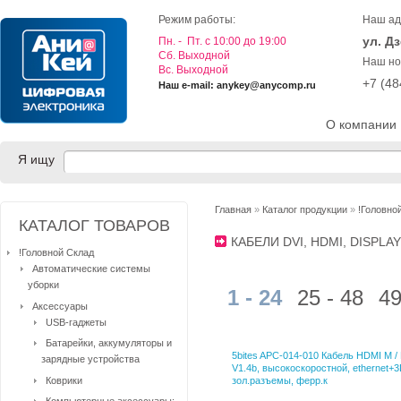
Режим работы:
Наш ад
ул. Д
Пн. - Пт. с 10:00 до 19:00
Cб. Выходной
Наш но
Вс. Выходной
+7 (4
Наш e-mail: anykey@anycomp.ru
О компании
Я ищу
Главная
»
Каталог продукции
»
!Головно
КАТАЛОГ ТОВАРОВ
КАБЕЛИ DVI, HDMI, DISPL
!Головной Склад
Автоматические системы
уборки
1 - 24
25 - 48
49
Аксессуары
USB-гаджеты
Батарейки, аккумуляторы и
5bites APC-014-010 Кабель HDMI M 
зарядные устройства
V1.4b, высокоскоростной, ethernet+3
Коврики
зол.разъемы, ферр.к