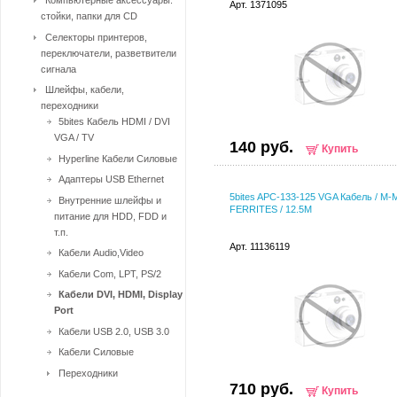
Компьютерные аксессуары:
Арт. 1371095
стойки, папки для CD
Селекторы принтеров,
переключатели, разветвители
сигнала
Шлейфы, кабели,
переходники
5bites Кабель HDMI / DVI
VGA / TV
140 руб.
Купить
Hyperline Кабели Силовые
Адаптеры USB Ethernet
5bites APC-133-125 VGA Кабель / M-M
Внутренние шлейфы и
FERRITES / 12.5M
питание для HDD, FDD и
т.п.
Арт. 11136119
Кабели Audio,Video
Кабели Com, LPT, PS/2
Кабели DVI, HDMI, Display
Port
Кабели USB 2.0, USB 3.0
Кабели Силовые
Переходники
710 руб.
Купить