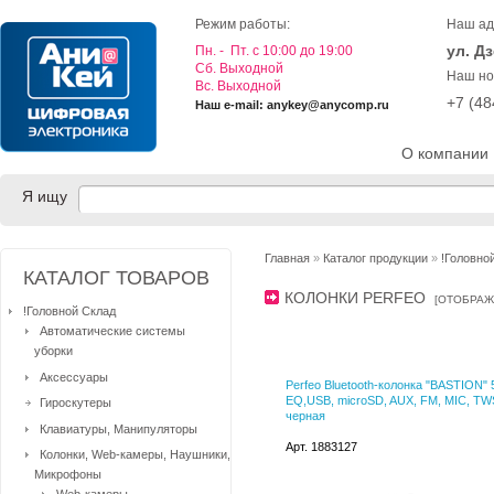
Режим работы:
Наш ад
ул. Д
Пн. - Пт. с 10:00 до 19:00
Cб. Выходной
Наш но
Вс. Выходной
+7 (4
Наш e-mail: anykey@anycomp.ru
О компании
Я ищу
Главная
»
Каталог продукции
»
!Головно
КАТАЛОГ ТОВАРОВ
КОЛОНКИ PERFEO
[
ОТОБРАЖ
!Головной Склад
Автоматические системы
уборки
Аксессуары
Perfeo Bluetooth-колонка "BASTION" 
EQ,USB, microSD, AUX, FM, MIC, TW
Гироскутеры
черная
Клавиатуры, Манипуляторы
Арт. 1883127
Колонки, Web-камеры, Наушники,
Микрофоны