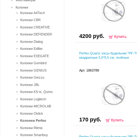
Web-камеры
Колонки
Колонки A4Tech
Колонки CBR
Колонки CREATIVE
Колонки DEFENDER
4200 руб.
Купить
Колонки Dialog
Колонки Edifier
Perfeo Quartz часы-будильник "PF-T
Колонки EXEGATE
квадратные 5,5*5,5 см, зелёные
Колонки Gembird
Колонки GENIUS
Арт. 1863789
Колонки Ginzzu
Колонки JBL
Колонки KS-is, Qumo
Колонки Logitech
Колонки MICROLAB
Колонки Oklick
170 руб.
Купить
Колонки Perfeo
Колонки Ritmix
Колонки Smartbuy
Perfeo Quartz часы-будильник "PF-T