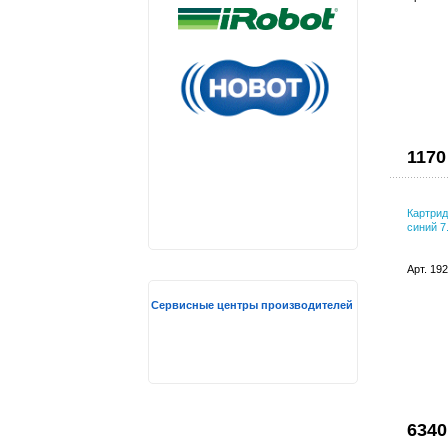
1170
Картрид
синий 7
Арт. 19
Сервисные центры производителей
6340