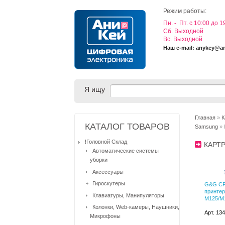
Режим работы:
Пн. - Пт. с 10:00 до 1
Cб. Выходной
Вс. Выходной
Наш e-mail: anykey@a
Я ищу
Главная
»
К
КАТАЛОГ ТОВАРОВ
Samsung
» 
!Головной Склад
КАРТ
Автоматические системы
уборки
Аксессуары
Гироскутеры
G&G CF
принтер
Клавиатуры, Манипуляторы
M125/M1
Колонки, Web-камеры, Наушники,
Арт. 13
Микрофоны