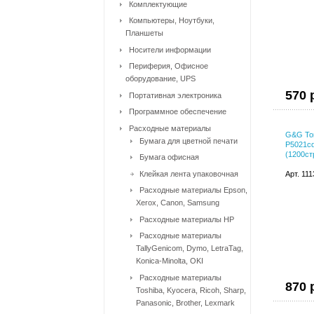
Комплектующие
Компьютеры, Ноутбуки,
Планшеты
Носители информации
Периферия, Офисное
оборудование, UPS
570 
Портативная электроника
Программное обеспечение
Расходные материалы
G&G Тон
Бумага для цветной печати
P5021c
(1200ст
Бумага офисная
Клейкая лента упаковочная
Арт. 11
Расходные материалы Epson,
Xerox, Canon, Samsung
Расходные материалы HP
Расходные материалы
TallyGenicom, Dymo, LetraTag,
Konica-Minolta, OKI
Расходные материалы
870 
Toshiba, Kyocera, Ricoh, Sharp,
Panasonic, Brother, Lexmark