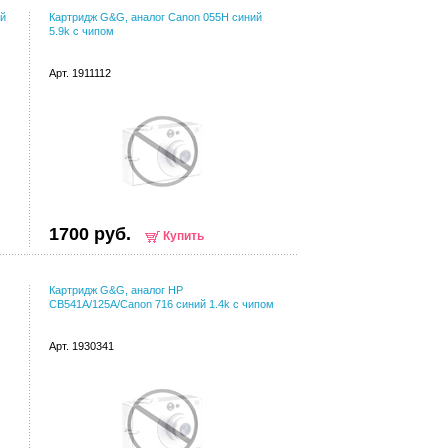
ый
Картридж G&G, аналог Canon 055H синий
5.9k с чипом
Арт. 1911112
1700 руб.
Купить
Картридж G&G, аналог HP
CB541A/125A/Canon 716 синий 1.4k с чипом
Арт. 1930341