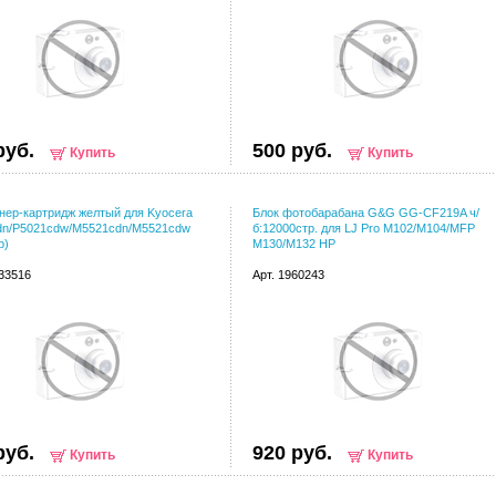
руб.
500 руб.
Купить
Купить
ер-картридж желтый для Kyocera
Блок фотобарабана G&G GG-CF219A ч/
dn/P5021cdw/M5521cdn/M5521cdw
б:12000стр. для LJ Pro M102/M104/MFP
р)
M130/M132 HP
133516
Арт. 1960243
руб.
920 руб.
Купить
Купить