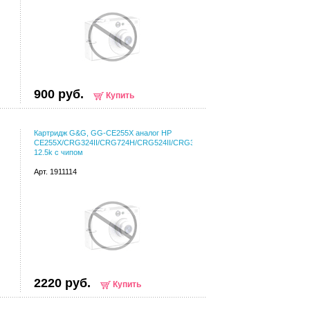
900 руб.
Купить
Картридж G&G, GG-CE255X аналог HP
CE255X/CRG324II/CRG724H/CRG524II/CRG324H
12.5k с чипом
Арт. 1911114
2220 руб.
Купить