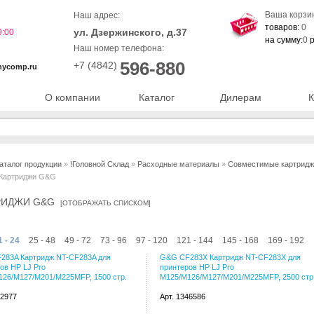
Ваша корзи
Наш адрес:
товаров:
0
ул. Дзержинского, д.37
9:00
на сумму:
0
р
Наш номер телефона:
596-880
+7 (4842)
nycomp.ru
О компании
Каталог
Дилерам
К
аталог продукции
»
!Головной Склад
»
Расходные материалы
»
Совместимые картриджи 
Картриджи G&G
РИДЖИ G&G
[
ОТОБРАЖАТЬ СПИСКОМ
]
1 - 24
25 - 48
49 - 72
73 - 96
97 - 120
121 - 144
145 - 168
169 - 192
283A Картридж NT-CF283A для
G&G CF283X Картридж NT-CF283X для
ов HP LJ Pro
принтеров HP LJ Pro
26/M127/M201/M225MFP, 1500 стр.
M125/M126/M127/M201/M225MFP, 2500 стр
42977
Арт. 1346586