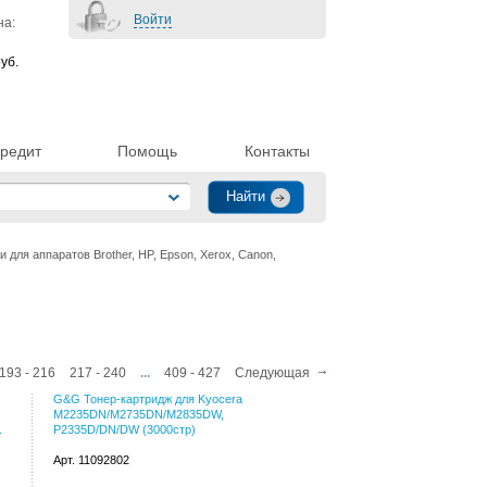
Войти
на:
уб.
редит
Помощь
Контакты
для аппаратов Brother, HP, Epson, Xerox, Canon,
193 - 216
217 - 240
...
409 - 427
Следующая
G&G Тонер-картридж для Kyocera
M2235DN/M2735DN/M2835DW,
.
P2335D/DN/DW (3000стр)
Арт. 11092802