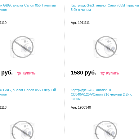
ж G&G, аналог Canon 055H желтый
Картридж G&G, аналог Canon 055H красн
чипом
5.9k с чипом
11110
Арт. 1911111
 руб.
1580 руб.
Купить
Купить
ж G&G, аналог Canon 055H черный
Картридж G&G, аналог HP
чипом
CB540A/125A/Canon 716 черный 2.2k с
чипом
11113
Арт. 1930340