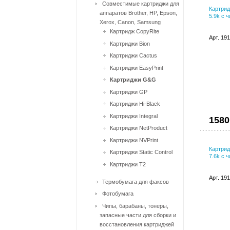
Совместимые картриджи для
Картрид
аппаратов Brother, HP, Epson,
5.9k с 
Xerox, Canon, Samsung
Картридж CopyRite
Арт. 19
Картриджи Bion
Картриджи Cactus
Картриджи EasyPrint
Картриджи G&G
Картриджи GP
Картриджи Hi-Black
Картриджи Integral
1580
Картриджи NetProduct
Картриджи NVPrint
Картрид
Картриджи Static Control
7.6k с 
Картриджи T2
Арт. 19
Термобумага для факсов
Фотобумага
Чипы, барабаны, тонеры,
запасные части для сборки и
восстановления картриджей