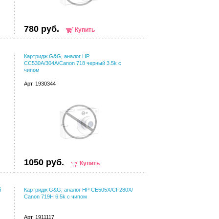
780 руб.
Купить
Картридж G&G, аналог HP
CC530A/304A/Canon 718 черный 3.5k с
чипом
Арт. 1930344
1050 руб.
Купить
й
Картридж G&G, аналог HP CE505X/CF280X/
Canon 719H 6.5k с чипом
Арт. 1911117