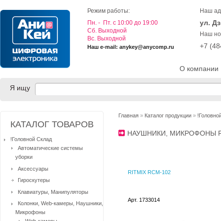
Режим работы:
Наш ад
ул. Д
Пн. - Пт. с 10:00 до 19:00
Cб. Выходной
Наш но
Вс. Выходной
+7 (4
Наш e-mail: anykey@anycomp.ru
О компании
Я ищу
Главная
»
Каталог продукции
»
!Головно
КАТАЛОГ ТОВАРОВ
НАУШНИКИ, МИКРОФОНЫ 
!Головной Склад
Автоматические системы
уборки
Аксессуары
RITMIX RCM-102
Гироскутеры
Клавиатуры, Манипуляторы
Арт. 1733014
Колонки, Web-камеры, Наушники,
Микрофоны