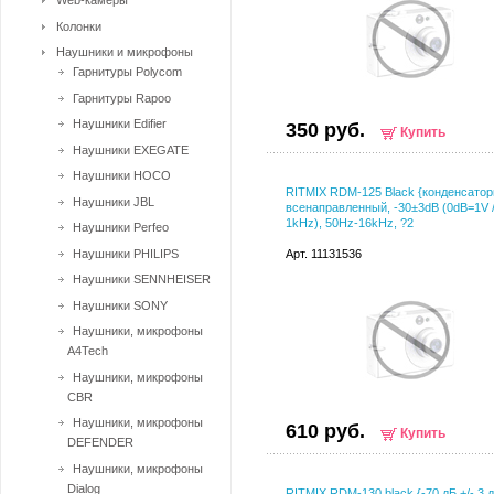
Web-камеры
Колонки
Наушники и микрофоны
Гарнитуры Polycom
Гарнитуры Rapoo
Наушники Edifier
350 руб.
Купить
Наушники EXEGATE
Наушники HOCO
RITMIX RDM-125 Black {конденсатор
Наушники JBL
всенаправленный, -30±3dB (0dB=1V /
1kHz), 50Hz-16kHz, ?2
Наушники Perfeo
Наушники PHILIPS
Арт. 11131536
Наушники SENNHEISER
Наушники SONY
Наушники, микрофоны
A4Tech
Наушники, микрофоны
CBR
Наушники, микрофоны
610 руб.
Купить
DEFENDER
Наушники, микрофоны
Dialog
RITMIX RDM-130 black {-70 дБ +/- 3 д