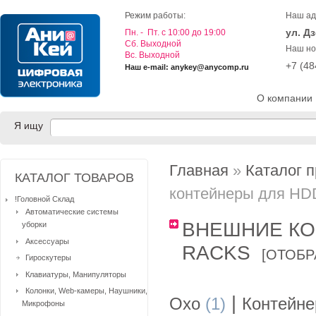
Режим работы:
Наш ад
ул. Д
Пн. - Пт. с 10:00 до 19:00
Cб. Выходной
Наш но
Вс. Выходной
+7 (4
Наш e-mail: anykey@anycomp.ru
О компании
Я ищу
Главная
»
Каталог 
КАТАЛОГ ТОВАРОВ
контейнеры для HDD
!Головной Склад
Автоматические системы
ВНЕШНИЕ КО
уборки
Аксессуары
RACKS
[
ОТОБР
Гироскутеры
Клавиатуры, Манипуляторы
Колонки, Web-камеры, Наушники,
|
Oxo
(1)
Контейне
Микрофоны