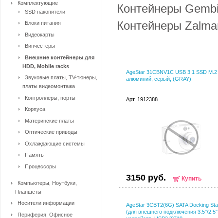
Комплектующие
Контейнеры Gembi
SSD накопители
Контейнеры Zalma
Блоки питания
Видеокарты
Винчестеры
Внешние контейнеры для
HDD, Mobile racks
AgeStar 31CBNV1C USB 3.1 SSD M.2
Звуковые платы, TV-тюнеры,
алюминий, серый, (GRAY)
платы видеомонтажа
Контроллеры, порты
Арт. 1912388
Корпуса
Материнские платы
Оптические приводы
Охлаждающие системы
Память
Процессоры
3150 руб.
Купить
Компьютеры, Ноутбуки,
Планшеты
Носители информации
AgeStar 3CBT2(6G) SATA Docking Sta
(для внешнего подключения 3.5"/2.5
Периферия, Офисное