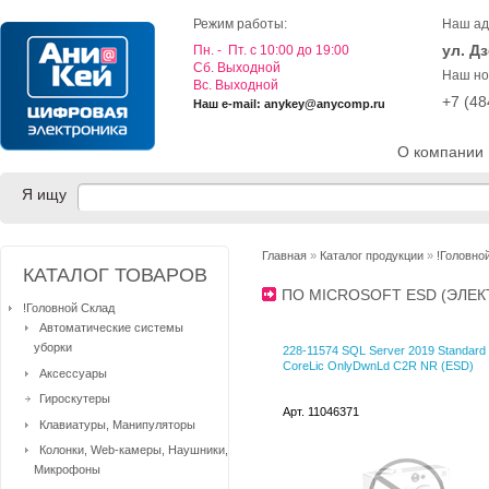
Режим работы:
Наш ад
ул. Д
Пн. - Пт. с 10:00 до 19:00
Cб. Выходной
Наш но
Вс. Выходной
+7 (4
Наш e-mail: anykey@anycomp.ru
О компании
Я ищу
Главная
»
Каталог продукции
»
!Головно
КАТАЛОГ ТОВАРОВ
ПО MICROSOFT ESD (ЭЛЕ
!Головной Склад
Автоматические системы
уборки
228-11574 SQL Server 2019 Standard
CoreLic OnlyDwnLd C2R NR (ESD)
Аксессуары
Гироскутеры
Арт. 11046371
Клавиатуры, Манипуляторы
Колонки, Web-камеры, Наушники,
Микрофоны