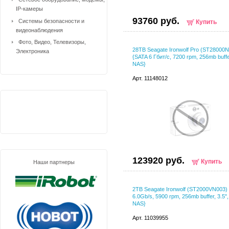
IP-камеры
93760 руб.
Системы безопасности и
Купить
видеонаблюдения
Фото, Видео, Телевизоры,
28TB Seagate Ironwolf Pro (ST28000
Электроника
{SATA 6 Гбит/с, 7200 rpm, 256mb buffe
NAS}
Арт. 11148012
123920 руб.
Купить
Наши партнеры
2TB Seagate Ironwolf (ST2000VN003)
6.0Gb/s, 5900 rpm, 256mb buffer, 3.5"
NAS}
Арт. 11039955