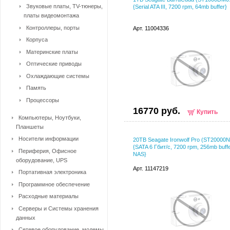
Звуковые платы, TV-тюнеры,
{Serial ATA III, 7200 rpm, 64mb buffer}
платы видеомонтажа
Контроллеры, порты
Арт. 11004336
Корпуса
Материнские платы
Оптические приводы
Охлаждающие системы
Память
Процессоры
16770 руб.
Купить
Компьютеры, Ноутбуки,
Планшеты
Носители информации
20TB Seagate Ironwolf Pro (ST20000
{SATA 6 Гбит/с, 7200 rpm, 256mb buffe
Периферия, Офисное
NAS}
оборудование, UPS
Арт. 11147219
Портативная электроника
Программное обеспечение
Расходные материалы
Серверы и Системы хранения
данных
Сетевое оборудование, модемы,