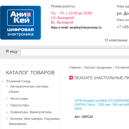
Режим работы:
Наш ад
ул. Д
Пн. - Пт. с 10:00 до 19:00
Cб. Выходной
Наш но
Вс. Выходной
+7 (4
Наш e-mail: anykey@anycomp.ru
О компании
Я ищу
Главная
»
Каталог продукции
»
!Головно
КАТАЛОГ ТОВАРОВ
SEAGATE (НАСТОЛЬНЫЕ П
!Головной Склад
Автоматические системы
уборки
Аксессуары
10TB Seagate IronWolf (ST10000VN00
{SATA 6 Гбит/с, 7200 rpm, 256 mb buff
Гироскутеры
NAS}
Клавиатуры, Манипуляторы
Арт. 1895116
Колонки, Web-камеры, Наушники,
Микрофоны