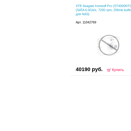
4TB Seagate Ironwolf Pro (ST4000NT
{SATA 6.0Gb/s, 7200 rpm, 256mb buffer
для NAS}
Арт. 11042769
40190 руб.
Купить