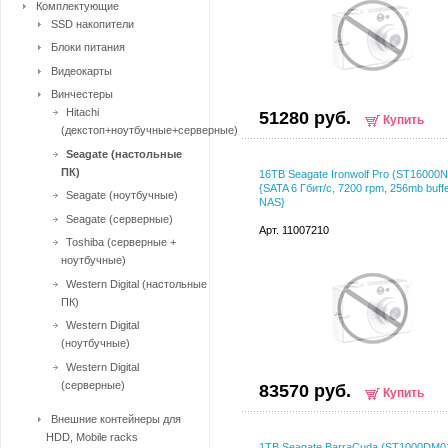
Комплектующие
SSD накопители
Блоки питания
Видеокарты
Винчестеры
Hitachi
51280 руб.
Купить
(декстоп+ноутбучные+серверные)
Seagate (настольные
ПК)
16TB Seagate Ironwolf Pro (ST16000
{SATA 6 Гбит/с, 7200 rpm, 256mb buffe
Seagate (ноутбучные)
NAS}
Seagate (серверные)
Арт. 11007210
Toshiba (серверные +
ноутбучные)
Western Digital (настольные
ПК)
Western Digital
(ноутбучные)
Western Digital
(серверные)
83570 руб.
Купить
Внешние контейнеры для
HDD, Mobile racks
1TB Seagate BarraCuda (ST1000DM0