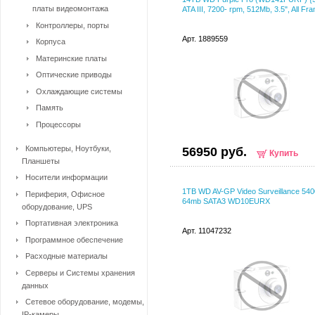
платы видеомонтажа
ATA III, 7200- rpm, 512Mb, 3.5", All Fra
Контроллеры, порты
Арт. 1889559
Корпуса
Материнские платы
Оптические приводы
Охлаждающие системы
Память
Процессоры
Компьютеры, Ноутбуки,
56950 руб.
Купить
Планшеты
Носители информации
1TB WD AV-GP Video Surveillance 54
Периферия, Офисное
64mb SATA3 WD10EURX
оборудование, UPS
Портативная электроника
Арт. 11047232
Программное обеспечение
Расходные материалы
Серверы и Системы хранения
данных
Сетевое оборудование, модемы,
IP-камеры