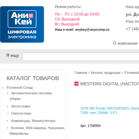
Режим работы:
Наш ад
ул. Д
Пн. - Пт. с 10:00 до 19:00
Cб. Выходной
Наш но
Вс. Выходной
+7 (4
Наш e-mail: anykey@anycomp.ru
О компании
Я ищу
Главная
»
Каталог продукции
»
!Головно
КАТАЛОГ ТОВАРОВ
WESTERN DIGITAL (НАСТО
!Головной Склад
Автоматические системы
уборки
Аксессуары
10TB WD Purple (WD102PURZ) {Serial 
7200- rpm, 256Mb, 3.5"}
Гироскутеры
Клавиатуры, Манипуляторы
Арт. 1768959
Колонки, Web-камеры, Наушники,
Микрофоны