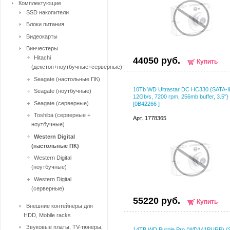
Комплектующие
SSD накопители
Блоки питания
Видеокарты
Винчестеры
Hitachi
44050 руб.
Купить
(декстоп+ноутбучные+серверные)
Seagate (настольные ПК)
10Tb WD Ultrastar DC HC330 {SATA-II
Seagate (ноутбучные)
12Gb/s, 7200 rpm, 256mb buffer, 3.5"}
Seagate (серверные)
[0B42266 ]
Toshiba (серверные +
Арт. 1778365
ноутбучные)
Western Digital
(настольные ПК)
Western Digital
(ноутбучные)
Western Digital
(серверные)
55220 руб.
Купить
Внешние контейнеры для
HDD, Mobile racks
Звуковые платы, TV-тюнеры,
14TB WD Purple Pro (WD141PURP) {S