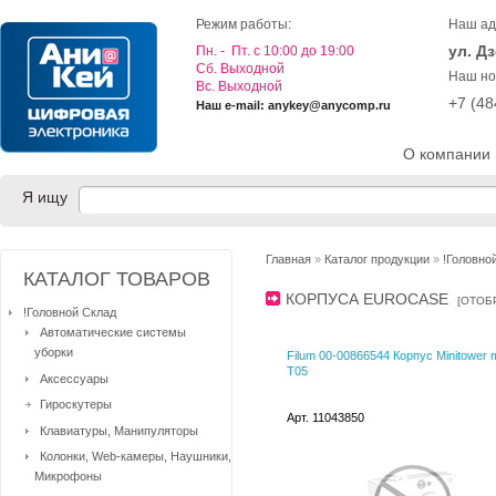
Режим работы:
Наш ад
ул. Д
Пн. - Пт. с 10:00 до 19:00
Cб. Выходной
Наш но
Вс. Выходной
+7 (4
Наш e-mail: anykey@anycomp.ru
О компании
Я ищу
Главная
»
Каталог продукции
»
!Головно
КАТАЛОГ ТОВАРОВ
КОРПУСА EUROCASE
[
ОТОБ
!Головной Склад
Автоматические системы
уборки
Filum 00-00866544 Корпус Minitower
T05
Аксессуары
Гироскутеры
Арт. 11043850
Клавиатуры, Манипуляторы
Колонки, Web-камеры, Наушники,
Микрофоны