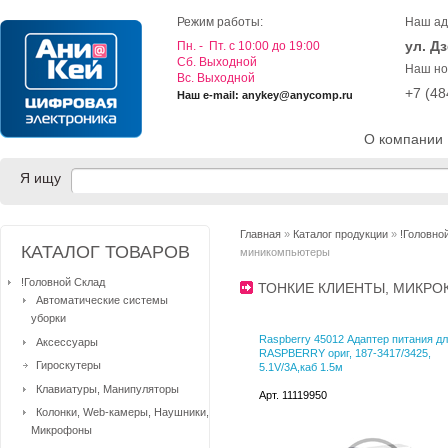
Режим работы:
Наш ад
ул. Д
Пн. - Пт. с 10:00 до 19:00
Cб. Выходной
Наш но
Вс. Выходной
+7 (4
Наш e-mail: anykey@anycomp.ru
О компании
Я ищу
Главная
»
Каталог продукции
»
!Головно
КАТАЛОГ ТОВАРОВ
миникомпьютеры
!Головной Склад
ТОНКИЕ КЛИЕНТЫ, МИК
Автоматические системы
уборки
Raspberry 45012 Адаптер питания д
Аксессуары
RASPBERRY ориг, 187-3417/3425,
Гироскутеры
5.1V/3A,каб 1.5м
Клавиатуры, Манипуляторы
Арт. 11119950
Колонки, Web-камеры, Наушники,
Микрофоны