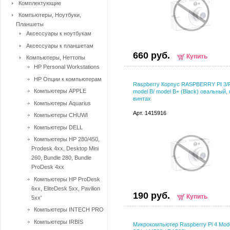
Комплектующие
Компьютеры, Ноутбуки,
Планшеты
Аксессуары к ноутбукам
Аксессуары к планшетам
660 руб.
Купить
Компьютеры, Неттопы
HP Personal Workstations
HP Опции к компьютерам
Raspberry Корпус RASPBERRY PI 3/P
Компьютеры APPLE
model B/ model B+ (Black) овальный, 
винтах
Компьютеры Aquarius
Арт. 1415916
Компьютеры CHUWI
Компьютеры DELL
Компьютеры HP 280/450,
Prodesk 4xx, Desktop Mini
260, Bundle 280, Bundle
ProDesk 4xx
Компьютеры HP ProDesk
6xx, EliteDesk 5xx, Pavilion
190 руб.
Купить
5xx'
Компьютеры INTECH PRO
Компьютеры IRBIS
Микрокомпьютер Raspberry Pi 4 Mod