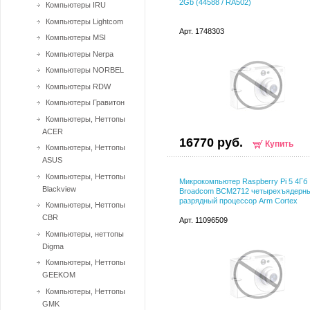
2Gb (44588 / RA502)
Компьютеры IRU
Компьютеры Lightcom
Арт. 1748303
Компьютеры MSI
Компьютеры Nerpa
Компьютеры NORBEL
Компьютеры RDW
Компьютеры Гравитон
Компьютеры, Неттопы
ACER
16770 руб.
Купить
Компьютеры, Неттопы
ASUS
Компьютеры, Неттопы
Микрокомпьютер Raspberry Pi 5 4Гб
Blackview
Broadcom BCM2712 четырехъядерны
разрядный процессор Arm Cortex
Компьютеры, Неттопы
CBR
Арт. 11096509
Компьютеры, неттопы
Digma
Компьютеры, Неттопы
GEEKOM
Компьютеры, Неттопы
GMK