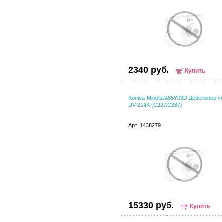
2340 руб.
Купить
Konica-Minolta A85Y03D Девелопер 
DV-214K {C227/C287}
Арт. 1438279
15330 руб.
Купить