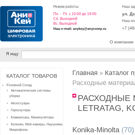
Режим работы:
Наш ад
ул. Д
Пн. - Пт. с 10:00 до 19:00
Cб. Выходной
Наш но
Вс. Выходной
+7 (4
Наш e-mail: anykey@anycomp.ru
О компании
Я ищу
Главная
»
Каталог 
КАТАЛОГ ТОВАРОВ
Расходные материалы
!Головной Склад
Автоматические системы
РАСХОДНЫЕ 
уборки
Аксессуары
LETRATAG, K
Гироскутеры
Клавиатуры, Манипуляторы
Колонки, Web-камеры, Наушники,
Konika-Minolta
(70)
Микрофоны