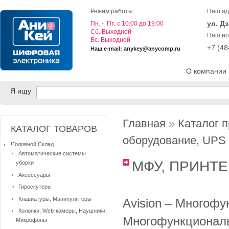
Режим работы:
Наш ад
ул. Д
Пн. - Пт. с 10:00 до 19:00
Cб. Выходной
Наш но
Вс. Выходной
+7 (4
Наш e-mail: anykey@anycomp.ru
О компании
Я ищу
Главная
»
Каталог 
КАТАЛОГ ТОВАРОВ
оборудование, UPS
!Головной Склад
Автоматические системы
МФУ, ПРИНТ
уборки
Аксессуары
Гироскутеры
Клавиатуры, Манипуляторы
Avision – Многоф
Колонки, Web-камеры, Наушники,
Многофункциональ
Микрофоны