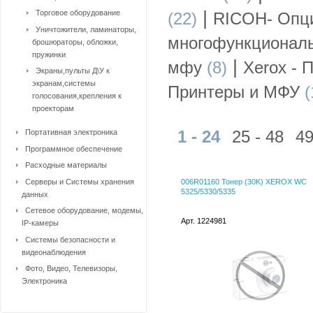
|
Торговое оборудование
(22)
RICOH- Опци
Уничтожители, ламинаторы,
многофункциональ
брошюраторы, обложки,
пружинки
|
мфу
(8)
Xerox - 
Экраны,пульты Д\У к
экранам,системы
Принтеры и МФУ
(
голосования,крепления к
проекторам
1 - 24
25 - 48
49
Портативная электроника
Программное обеспечение
Расходные материалы
Серверы и Системы хранения
006R01160 Тонер (30K) XEROX WC
5325/5330/5335
данных
Сетевое оборудование, модемы,
Арт. 1224981
IP-камеры
Системы безопасности и
видеонаблюдения
Фото, Видео, Телевизоры,
Электроника