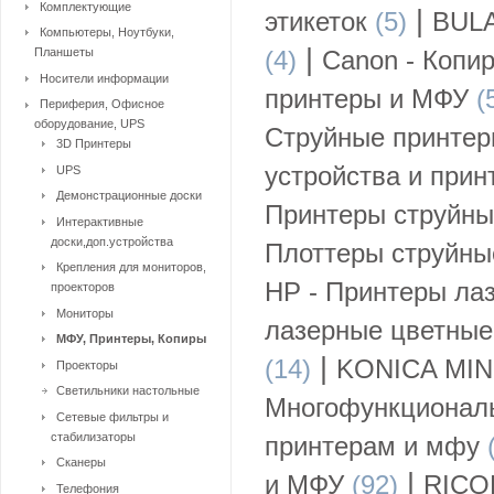
Комплектующие
|
этикеток
(5)
BULA
Компьютеры, Ноутбуки,
|
Планшеты
(4)
Canon - Копи
Носители информации
принтеры и МФУ
(
Периферия, Офисное
оборудование, UPS
Струйные принте
3D Принтеры
устройства и прин
UPS
Демонстрационные доски
Принтеры струйн
Интерактивные
доски,доп.устройства
Плоттеры струйные
Крепления для мониторов,
HP - Принтеры ла
проекторов
Мониторы
лазерные цветные
МФУ, Принтеры, Копиры
|
(14)
KONICA MIN
Проекторы
Светильники настольные
Многофункциональ
Сетевые фильтры и
стабилизаторы
принтерам и мфу
(
Сканеры
|
и МФУ
(92)
RICOH
Телефония