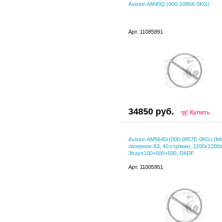
Avision AM40Q (000-1080A-0KG)
Арт. 11085891
34850 руб.
Купить
Avision AM5640i (000-0857E-0KG) {М
лазерное A3, 40 стр/мин, 1200x1200d
3trays100+500+500, DADF
Арт. 11005951