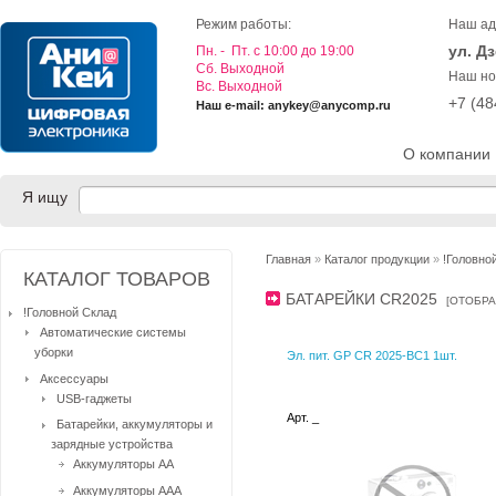
Режим работы:
Наш ад
ул. Д
Пн. - Пт. с 10:00 до 19:00
Cб. Выходной
Наш но
Вс. Выходной
+7 (4
Наш e-mail: anykey@anycomp.ru
О компании
Я ищу
Главная
»
Каталог продукции
»
!Головно
КАТАЛОГ ТОВАРОВ
БАТАРЕЙКИ CR2025
[
ОТОБРА
!Головной Склад
Автоматические системы
уборки
Эл. пит. GP CR 2025-BC1 1шт.
Аксессуары
USB-гаджеты
Арт. _
Батарейки, аккумуляторы и
зарядные устройства
Аккумуляторы AA
Аккумуляторы AAA