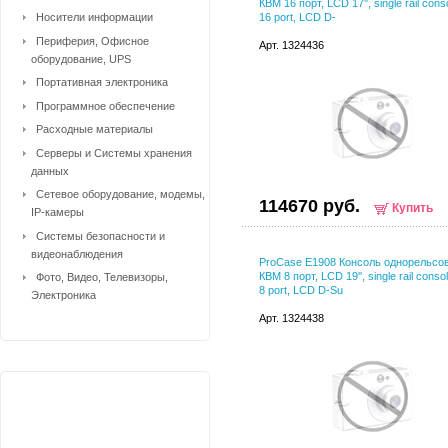
КВМ 16 порт, LCD 17'', single rail con
Носители информации
16 port, LCD D-
Периферия, Офисное
Арт. 1324436
оборудование, UPS
Портативная электроника
Программное обеспечение
Расходные материалы
Серверы и Системы хранения
данных
Сетевое оборудование, модемы,
114670 руб.
Купить
IP-камеры
Системы безопасности и
видеонаблюдения
ProCase E1908 Консоль однорельсов
КВМ 8 порт, LCD 19'', single rail cons
Фото, Видео, Телевизоры,
8 port, LCD D-Su
Электроника
Арт. 1324438