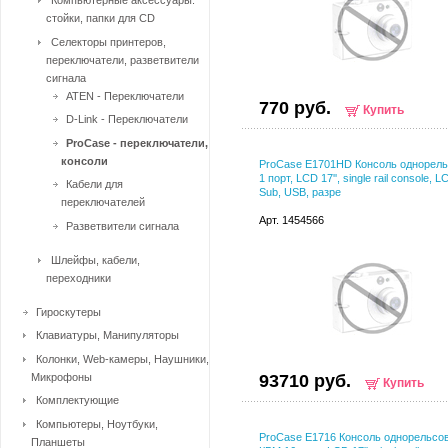
Компьютерные аксессуары:
стойки, папки для CD
Селекторы принтеров,
переключатели, разветвители
сигнала
ATEN - Переключатели
770 руб.
Купить
D-Link - Переключатели
ProCase - переключатели,
консоли
ProCase E1701HD Консоль однорель
1 порт, LCD 17'', single rail console, 
Кабели для
Sub, USB, разре
переключателей
Арт. 1454566
Разветвители сигнала
Шлейфы, кабели,
переходники
Гироскутеры
Клавиатуры, Манипуляторы
Колонки, Web-камеры, Наушники,
Микрофоны
93710 руб.
Купить
Комплектующие
Компьютеры, Ноутбуки,
ProCase E1716 Консоль однорельсов
Планшеты