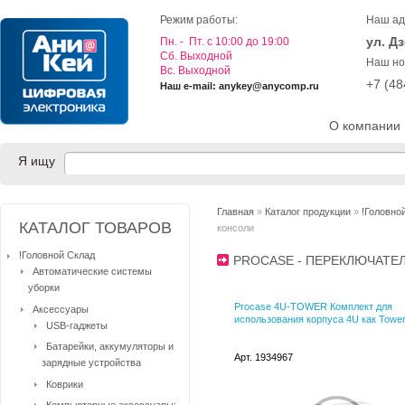
Режим работы:
Наш ад
ул. Д
Пн. - Пт. с 10:00 до 19:00
Cб. Выходной
Наш но
Вс. Выходной
+7 (4
Наш e-mail: anykey@anycomp.ru
О компании
Я ищу
Главная
»
Каталог продукции
»
!Головно
КАТАЛОГ ТОВАРОВ
консоли
!Головной Склад
PROCASE - ПЕРЕКЛЮЧАТЕ
Автоматические системы
уборки
Procase 4U-TOWER Комплект для
Аксессуары
использования корпуса 4U как Towe
USB-гаджеты
Батарейки, аккумуляторы и
Арт. 1934967
зарядные устройства
Коврики