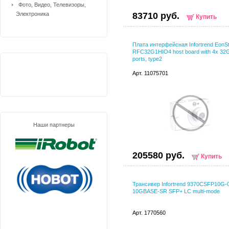
Фото, Видео, Телевизоры,
Электроника
83710 руб.
Купить
Плата интерфейсная Infortrend EonS
RFC32G1HIO4 host board with 4x 32
ports, type2
Арт. 11075701
Наши партнеры
205580 руб.
Купить
Трансивер Infortrend 9370CSFP10G-
10GBASE-SR SFP+ LC multi-mode
Арт. 1770560