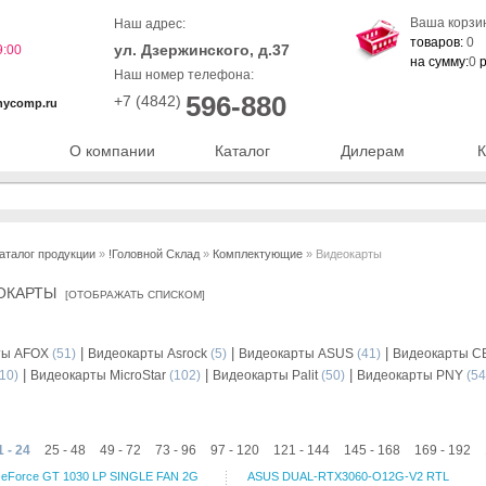
Ваша корзи
Наш адрес:
товаров:
0
ул. Дзержинского, д.37
9:00
на сумму:
0
р
Наш номер телефона:
596-880
+7 (4842)
nycomp.ru
О компании
Каталог
Дилерам
К
аталог продукции
»
!Головной Склад
»
Комплектующие
» Видеокарты
ОКАРТЫ
[
ОТОБРАЖАТЬ СПИСКОМ
]
|
|
|
ты AFOX
(51)
Видеокарты Asrock
(5)
Видеокарты ASUS
(41)
Видеокарты C
|
|
|
10)
Видеокарты MicroStar
(102)
Видеокарты Palit
(50)
Видеокарты PNY
(54
1 - 24
25 - 48
49 - 72
73 - 96
97 - 120
121 - 144
145 - 168
169 - 192
eForce GT 1030 LP SINGLE FAN 2G
ASUS DUAL-RTX3060-O12G-V2 RTL