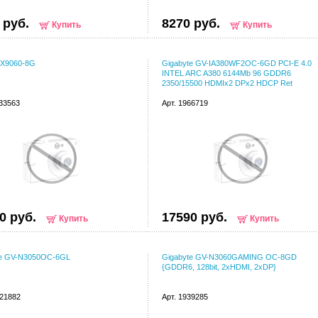
 руб.
8270 руб.
Купить
Купить
X9060-8G
Gigabyte GV-IA380WF2OC-6GD PCI-E 4.0
INTEL ARC A380 6144Mb 96 GDDR6
2350/15500 HDMIx2 DPx2 HDCP Ret
133563
Арт. 1966719
0 руб.
17590 руб.
Купить
Купить
te GV-N3050OC-6GL
Gigabyte GV-N3060GAMING OC-8GD
{GDDR6, 128bit, 2xHDMI, 2xDP}
021882
Арт. 1939285