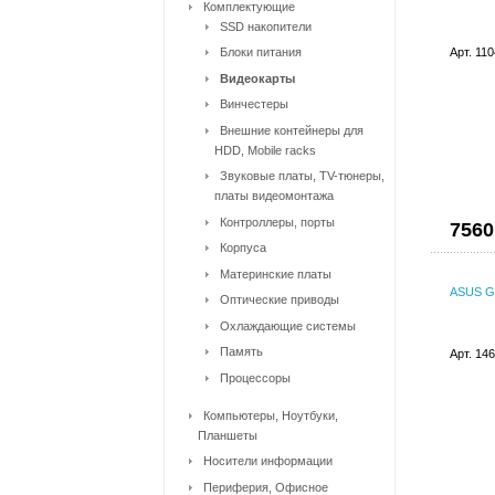
Комплектующие
SSD накопители
Блоки питания
Арт. 11
Видеокарты
Винчестеры
Внешние контейнеры для
HDD, Mobile racks
Звуковые платы, TV-тюнеры,
платы видеомонтажа
Контроллеры, порты
7560
Корпуса
Материнские платы
ASUS G
Оптические приводы
Охлаждающие системы
Память
Арт. 14
Процессоры
Компьютеры, Ноутбуки,
Планшеты
Носители информации
Периферия, Офисное