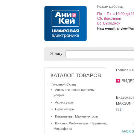
Режим работы:
Пн. - Пт. с 10:00 до 1
Cб. Выходной
Вс. Выходной
Наш e-mail: anykey@a
Я ищу
Главная
»
К
КАТАЛОГ ТОВАРОВ
ВИДЕ
!Головной Склад
Автоматические системы
уборки
Видеокар
Аксессуары
MAXSUN
(
Гироскутеры
(31)
Клавиатуры, Манипуляторы
Колонки, Web-камеры, Наушники,
Микрофоны
AFOX G