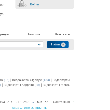
Войти
на:
уб.
редит
Помощь
Контакты
|
|
BR
(16)
Видеокарты Gigabyte
(133)
Видеокарты
|
|
)
Видеокарты Sapphire
(28)
Видеокарты ZOTAC
193 - 216
217 - 240
...
505 - 521
Следующая
ASUS GT1030-2G-BRK RTL