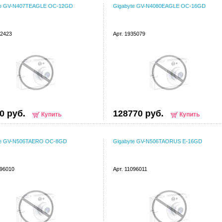
te GV-N407TEAGLE OC-12GD
Gigabyte GV-N4080EAGLE OC-16GD
52423
Арт. 1935079
0 руб.
128770 руб.
Купить
Купить
te GV-N506TAERO OC-8GD
Gigabyte GV-N506TAORUS E-16GD
096010
Арт. 11096011