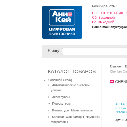
Режим работы:
Пн. - Пт. с 10:00 до 1
Cб. Выходной
Вс. Выходной
Наш e-mail: anykey@a
Я ищу
Главная
»
К
КАТАЛОГ ТОВАРОВ
Chenbro Оп
!Головной Склад
CHEN
Автоматические системы
уборки
Аксессуары
Гироскутеры
ACD AC
(ШВГ=77
Клавиатуры, Манипуляторы
2x4cm f
Колонки, Web-камеры, Наушники,
Арт. 19
Микрофоны