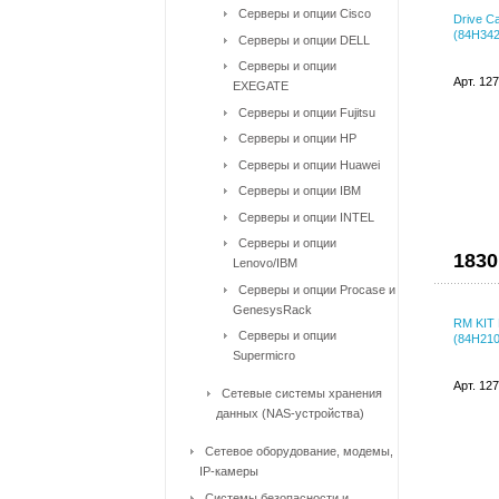
Серверы и опции Cisco
Drive C
(84H342
Серверы и опции DELL
Серверы и опции
Арт. 12
EXEGATE
Серверы и опции Fujitsu
Серверы и опции HP
Серверы и опции Huawei
Серверы и опции IBM
Серверы и опции INTEL
Серверы и опции
1830
Lenovo/IBM
Серверы и опции Procase и
GenesysRack
RM KIT
Серверы и опции
(84H210
Supermicro
Арт. 12
Сетевые системы хранения
данных (NAS-устройства)
Сетевое оборудование, модемы,
IP-камеры
Системы безопасности и