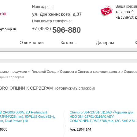
Ваша корзи
Наш адрес:
товаров:
0
ул. Дзержинского, д.37
9:00
на сумму:
0
р
Наш номер телефона:
596-880
+7 (4842)
nycomp.ru
О компании
Каталог
Дилерам
К
аталог продукции
»
!Головной Склад
»
Серверы и Системы хранения данных
»
Серверы
ции к серверам
BRO ОПЦИИ К СЕРВЕРАМ
[
ОТОБРАЖАТЬ СПИСКОМ
]
D 2R0800 800W, 2U Redundant
Chenbro 384-23701-3116A0 «Корзина для
.5*84*225 mm), 80PLUS Gold (92+),
HDD 384-23701-3116A0 AS'Y
an, Dual Power (10
COMPONENT,RM23708,MIX,12G SAS 2.5» 
39683
Арт. 11044144