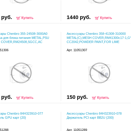
 руб.
1440 руб.
Купить
Купить
ары Chenbro 355-24508-3000A0
Аксессуары Chenbro 358-41308-310000
а для блока питания METAL,PSU
METAL(C),MESH COVER,RM41300c17-1,G
 COVER,RM24508,SGCC,AC
CC2042,POWDER PAINT,FOR LIME
051306
Арт. 11051307
 руб.
150 руб.
Купить
Купить
уары Chenbro 84H323910-077
Аксессуары Chenbro 84H323910-078
ль GPU карт {20}
Держатель PCI карт BB2U {200}
051288
Арт. 11051289