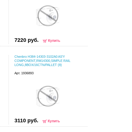
7220 руб.
Купить
Chenbro Н384-14303-3102A0 AS'Y
COMPONENT,RM14300,SIMPLE RAIL
LONG,8BOX/16CTN/PALLET {8}
Арт. 1936893
3110 руб.
Купить