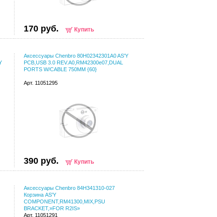
170 руб.
Купить
Аксессуары Chenbro 80H02342301A0 AS'Y
Y
PCB,USB 3.0 REV.A0,RM42300e07,DUAL
PORTS W/CABLE 750MM {60}
Арт. 11051295
390 руб.
Купить
Аксессуары Chenbro 84H341310-027
Корзина AS'Y
COMPONENT,RM41300,MIX,PSU
BRACKET,»FOR R2IS»
Арт. 11051291