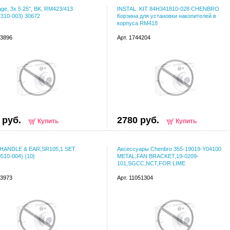
age, 3x 5.25", BK, RM423/413
INSTAL. KIT 84H341810-028 CHENBRO
310-003) 30672
Корзина для установки накопителей в
корпуса RM418
73896
Арт. 1744204
 руб.
2780 руб.
Купить
Купить
 HANDLE & EAR,SR105,1 SET
Аксессуары Chenbro 355-19019-Y04100
510-004) {10}
METAL,FAN BRACKET,19-0209-
101,SGCC,NCT,FOR LIME
73973
Арт. 11051304