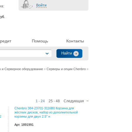
Войти
на:
уб.
редит
Помощь
Контакты
 и Серверное оборудование
»
Серверы и опции Chenbro
»
1 - 24
25 - 48
Следующая
Chenbro 384-23701-3116B0 Корзина для
жёстких дисков, набор из дополнительной
2
корзины для двух 2.5" н
Арт. 1891991