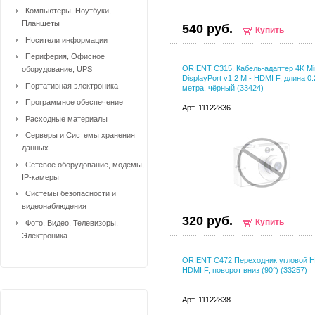
Компьютеры, Ноутбуки,
Планшеты
540 руб.
Купить
Носители информации
Периферия, Офисное
ORIENT C315, Кабель-адаптер 4K Mi
оборудование, UPS
DisplayPort v1.2 M - HDMI F, длина 0.
Портативная электроника
метра, чёрный (33424)
Программное обеспечение
Арт. 11122836
Расходные материалы
Серверы и Системы хранения
данных
Сетевое оборудование, модемы,
IP-камеры
Системы безопасности и
видеонаблюдения
320 руб.
Купить
Фото, Видео, Телевизоры,
Электроника
ORIENT C472 Переходник угловой H
HDMI F, поворот вниз (90°) (33257)
Арт. 11122838