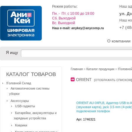
Режим работы:
Наш ад
ул. Д
Пн. - Пт. с 10:00 до 19:00
Cб. Выходной
Наш но
Вс. Выходной
+7 (4
Наш e-mail: anykey@anycomp.ru
О компании
Я ищу
Главная
»
Каталог продукции
»
!Головно
КАТАЛОГ ТОВАРОВ
ORIENT
[
ОТОБРАЖАТЬ СПИСКОМ
]
!Головной Склад
Автоматические системы
уборки
Аксессуары
ORIENT AU-04PLB, Адаптер USB to A
USB-гаджеты
(звуковая карта), jack 3.5 mm (4-pole
подключения телефон
Батарейки, аккумуляторы и
зарядные устройства
Арт. 1746321
Коврики