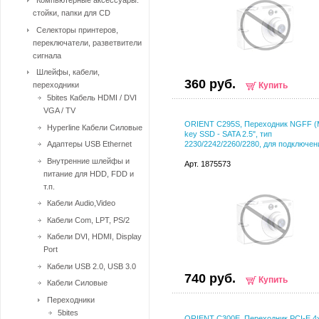
Компьютерные аксессуары:
стойки, папки для CD
Селекторы принтеров,
переключатели, разветвители
сигнала
Шлейфы, кабели,
360 руб.
переходники
Купить
5bites Кабель HDMI / DVI
VGA / TV
ORIENT C295S, Переходник NGFF (M
Hyperline Кабели Силовые
key SSD - SATA 2.5", тип
Адаптеры USB Ethernet
2230/2242/2260/2280, для подключен
Внутренние шлейфы и
Арт. 1875573
питание для HDD, FDD и
т.п.
Кабели Audio,Video
Кабели Com, LPT, PS/2
Кабели DVI, HDMI, Display
Port
Кабели USB 2.0, USB 3.0
740 руб.
Купить
Кабели Силовые
Переходники
5bites
ORIENT C300E, Переходник PCI-E 4