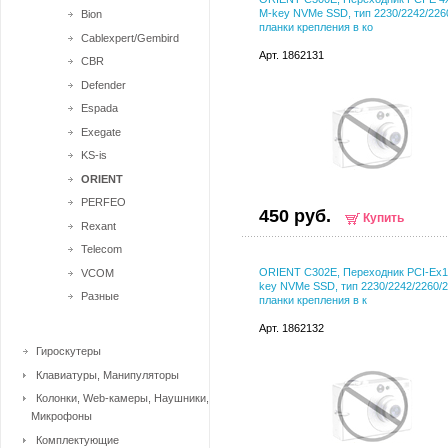
M-key NVMe SSD, тип 2230/2242/226
Bion
планки крепления в ко
Cablexpert/Gembird
Арт. 1862131
CBR
Defender
Espada
Exegate
KS-is
ORIENT
PERFEO
450 руб.
Купить
Rexant
Telecom
ORIENT C302E, Переходник PCI-Ex1
VCOM
key NVMe SSD, тип 2230/2242/2260/2
Разные
планки крепления в к
Арт. 1862132
Гироскутеры
Клавиатуры, Манипуляторы
Колонки, Web-камеры, Наушники,
Микрофоны
Комплектующие