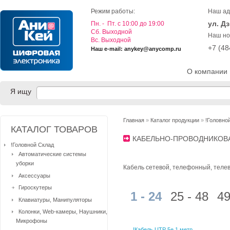
Режим работы:
Наш ад
ул. Д
Пн. - Пт. с 10:00 до 19:00
Cб. Выходной
Наш но
Вс. Выходной
+7 (4
Наш e-mail: anykey@anycomp.ru
О компании
Я ищу
Главная
»
Каталог продукции
»
!Головно
КАТАЛОГ ТОВАРОВ
КАБЕЛЬНО-ПРОВОДНИКОВ
!Головной Склад
Автоматические системы
уборки
Кабель сетевой, телефонный, теле
Аксессуары
Гироскутеры
1 - 24
25 - 48
49
Клавиатуры, Манипуляторы
Колонки, Web-камеры, Наушники,
Микрофоны
!Кабель UTP 5e 1 метр