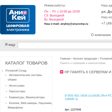
Режим работы:
Наш ад
ул. Д
Пн. - Пт. с 10:00 до 19:00
Cб. Выходной
Наш но
Вс. Выходной
+7 (4
Наш e-mail: anykey@anycomp.ru
О компании
Я ищу
Главная
»
Каталог продукции
»
!Головно
КАТАЛОГ ТОВАРОВ
Память к серверам и компьютерам
!Головной Склад
HP ПАМЯТЬ К СЕРВЕРАМ
Автоматические системы
уборки
Аксессуары
Гироскутеры
672631-B21 16GB (1x16GB) 2Rx4 PC
Клавиатуры, Манипуляторы
12800R-11
Колонки, Web-камеры, Наушники,
Микрофоны
Арт. 1227649