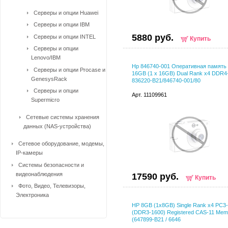
Серверы и опции Huawei
Серверы и опции IBM
5880 руб.
Серверы и опции INTEL
Купить
Серверы и опции
Lenovo/IBM
Hp 846740-001 Оперативная память
Серверы и опции Procase и
16GB (1 x 16GB) Dual Rank x4 DDR4
GenesysRack
836220-B21/846740-001/80
Серверы и опции
Арт. 11109961
Supermicro
Сетевые системы хранения
данных (NAS-устройства)
Сетевое оборудование, модемы,
IP-камеры
Системы безопасности и
видеонаблюдения
17590 руб.
Купить
Фото, Видео, Телевизоры,
Электроника
HP 8GB (1x8GB) Single Rank x4 PC3
(DDR3-1600) Registered CAS-11 Memo
(647899-B21 / 6646