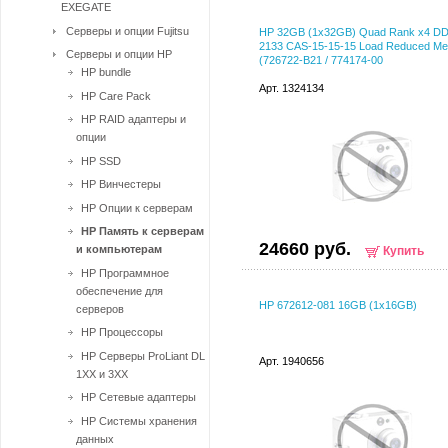
EXEGATE
Серверы и опции Fujitsu
HP 32GB (1x32GB) Quad Rank x4 D
2133 CAS-15-15-15 Load Reduced Me
Серверы и опции HP
(726722-B21 / 774174-00
HP bundle
Арт. 1324134
HP Care Pack
HP RAID адаптеры и
опции
HP SSD
HP Винчестеры
HP Опции к серверам
HP Память к серверам
24660 руб.
и компьютерам
Купить
HP Программное
обеспечение для
HP 672612-081 16GB (1x16GB)
серверов
HP Процессоры
HP Серверы ProLiant DL
Арт. 1940656
1XX и 3XX
HP Сетевые адаптеры
HP Системы хранения
данных