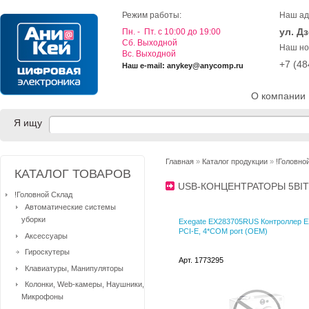
Режим работы:
Наш ад
ул. Д
Пн. - Пт. с 10:00 до 19:00
Cб. Выходной
Наш но
Вс. Выходной
+7 (4
Наш e-mail: anykey@anycomp.ru
О компании
Я ищу
Главная
»
Каталог продукции
»
!Головно
КАТАЛОГ ТОВАРОВ
USB-КОНЦЕНТРАТОРЫ 5BI
!Головной Склад
Автоматические системы
уборки
Exegate EX283705RUS Контроллер E
PCI-E, 4*COM port (OEM)
Аксессуары
Гироскутеры
Арт. 1773295
Клавиатуры, Манипуляторы
Колонки, Web-камеры, Наушники,
Микрофоны