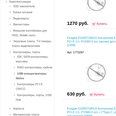
Комплектующие
SSD накопители
Блоки питания
Видеокарты
1270 руб.
Купить
Винчестеры
Внешние контейнеры для
HDD, Mobile racks
Exegate EX283716RUS Контроллер E
Звуковые платы, TV-тюнеры,
PCI-E 2.0, 4*USB3.0 ext, разъем доп
(OEM)
платы видеомонтажа
Контроллеры, порты
Арт. 1773297
IDE, SATA контроллеры,
массивы
RAID контроллеры, кабели
USB-концентраторы
5bites
Контроллеры PCI-E
ORICO
630 руб.
Купить
Контроллеры, порты, USB-
Hub
Корпуса
Exegate EX283719RUS Контроллер E
PCI-E 2.0, 2*USB3.0 ext + 1*Type-C, 
Материнские платы
доп.питания (OEM)