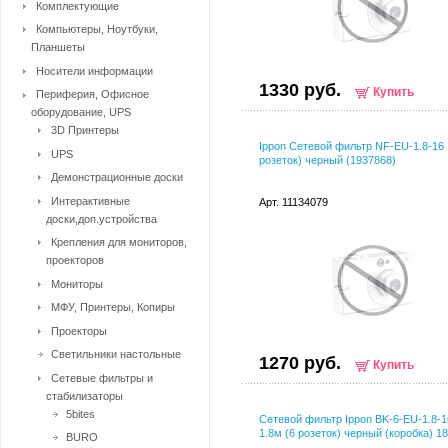
Комплектующие
Компьютеры, Ноутбуки,
Планшеты
Носители информации
1330 руб.
Купить
Периферия, Офисное
оборудование, UPS
3D Принтеры
Ippon Сетевой фильтр NF-EU-1.8-16 
UPS
розеток) черный (1937868)
Демонстрационные доски
Интерактивные
Арт. 11134079
доски,доп.устройства
Крепления для мониторов,
проекторов
Мониторы
МФУ, Принтеры, Копиры
Проекторы
Светильники настольные
1270 руб.
Купить
Сетевые фильтры и
стабилизаторы
5bites
Сетевой фильтр Ippon BK-6-EU-1.8-1
1.8м (6 розеток) черный (коробка) 1
BURO