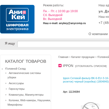
Режим работы:
Наш ад
ул. Д
Пн. - Пт. с 10:00 до 19:00
Cб. Выходной
Наш но
Вс. Выходной
+7 (4
Наш e-mail: anykey@anycomp.ru
О компании
Я ищу
Главная
»
Каталог продукции
»
!Головно
КАТАЛОГ ТОВАРОВ
IPPON
[
ОТОБРАЖАТЬ СПИСКОМ
]
!Головной Склад
Автоматические системы
уборки
Ippon Сетевой фильтр BK-6-EU-3-16-
розеток) черный (коробка) (1804840)
Аксессуары
Гироскутеры
Арт. 11134084
Клавиатуры, Манипуляторы
Колонки, Web-камеры, Наушники,
Микрофоны