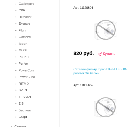
Cablexpert
Арт. 11120804
CBR
Defender
Exegate
Filum
Gembird
Ippon
MOST
820 руб.
Купить
PC PET
Perfeo
Сетевой фильтр Ippon BK-6-EU-3-10
PowerCom
розеток 3м белый
PowerCube
RITMIX
Арт. 11085652
SVEN
TESSAN
ZIS
Бастион
Старт
Сканеры