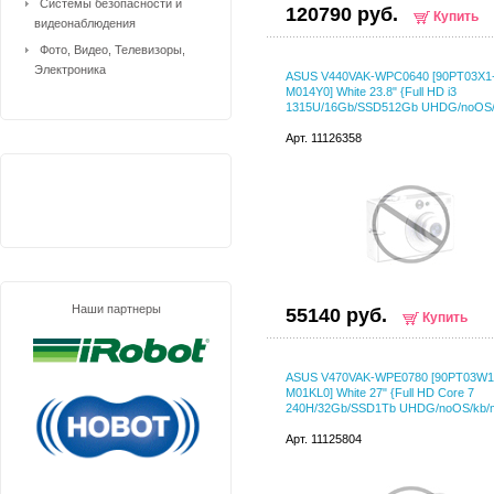
Системы безопасности и
120790 руб.
Купить
видеонаблюдения
Фото, Видео, Телевизоры,
Электроника
ASUS V440VAK-WPC0640 [90PT03X1
M014Y0] White 23.8" {Full HD i3
1315U/16Gb/SSD512Gb UHDG/noOS/
Арт. 11126358
Наши партнеры
55140 руб.
Купить
ASUS V470VAK-WPE0780 [90PT03W1
M01KL0] White 27" {Full HD Core 7
240H/32Gb/SSD1Tb UHDG/noOS/kb/
Арт. 11125804