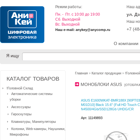
Режим работы:
Наш ад
ул. Д
Пн. - Пт. с 10:00 до 19:00
Cб. Выходной
Наш но
Вс. Выходной
+7 (4
Наш e-mail: anykey@anycomp.ru
О компании
Я ищу
Главная
»
Каталог продукции
»
!Головно
КАТАЛОГ ТОВАРОВ
МОНОБЛОКИ ASUS
[
ОТОБРА
!Головной Склад
Автоматические системы
уборки
ASUS E1600WKAT-BMR188X [90PT03
M01D10] Black 15.6" {Full HD Touch C
Аксессуары
N4500/4Gb/SSD128Gb UHDG/CR
Гироскутеры
Арт. 11149893
Клавиатуры, Манипуляторы
Колонки, Web-камеры, Наушники,
Микрофоны