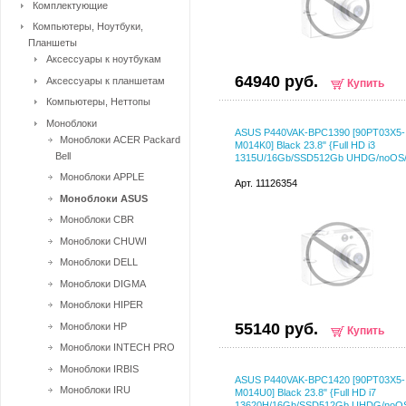
Комплектующие
Компьютеры, Ноутбуки,
Планшеты
Аксессуары к ноутбукам
64940 руб.
Аксессуары к планшетам
Купить
Компьютеры, Неттопы
Моноблоки
ASUS P440VAK-BPC1390 [90PT03X5-
Моноблоки ACER Packard
M014K0] Black 23.8" {Full HD i3
Bell
1315U/16Gb/SSD512Gb UHDG/noOS/
Моноблоки APPLE
Арт. 11126354
Моноблоки ASUS
Моноблоки CBR
Моноблоки CHUWI
Моноблоки DELL
Моноблоки DIGMA
Моноблоки HIPER
55140 руб.
Моноблоки HP
Купить
Моноблоки INTECH PRO
Моноблоки IRBIS
ASUS P440VAK-BPC1420 [90PT03X5-
Моноблоки IRU
M014U0] Black 23.8" {Full HD i7
13620H/16Gb/SSD512Gb UHDG/noOS