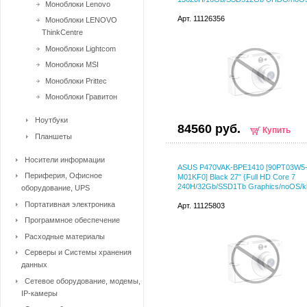
Моноблоки Lenovo
Арт. 11126356
Моноблоки LENOVO
ThinkCentre
Моноблоки Lightcom
Моноблоки MSI
Моноблоки Prittec
Моноблоки Гравитон
Ноутбуки
84560 руб.
Купить
Планшеты
Носители информации
ASUS P470VAK-BPE1410 [90PT03W5
Периферия, Офисное
M01KF0] Black 27" {Full HD Core 7
240H/32Gb/SSD1Tb Graphics/noOS/k
оборудование, UPS
Портативная электроника
Арт. 11125803
Программное обеспечение
Расходные материалы
Серверы и Системы хранения
данных
Сетевое оборудование, модемы,
IP-камеры