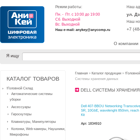
Режим работы:
Наш ад
ул. Д
Пн. - Пт. с 10:00 до 19:00
Cб. Выходной
Наш но
Вс. Выходной
+7 (4
Наш e-mail: anykey@anycomp.ru
О компании
Я ищу
Главная
»
Каталог продукции
»
!Головно
КАТАЛОГ ТОВАРОВ
Системы хранения данных
!Головной Склад
DELL СИСТЕМЫ ХРАНЕНИ
Автоматические системы
уборки
Dell 407-BBOU Networking Transceive
Аксессуары
SR, 10GbE, wavelenght 850nm, reach
Гироскутеры
Kit
Клавиатуры, Манипуляторы
Арт. 1834910
Колонки, Web-камеры, Наушники,
Микрофоны