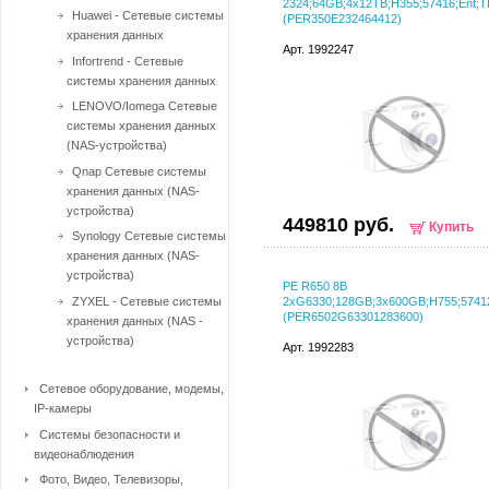
2324;64GB;4x12TB;H355;57416;Ent;
Huawei - Сетевые системы
(PER350E232464412)
хранения данных
Арт. 1992247
Infortrend - Сетевые
системы хранения данных
LENOVO/Iomega Сетевые
системы хранения данных
(NAS-устройства)
Qnap Сетевые системы
хранения данных (NAS-
устройства)
449810 руб.
Купить
Synology Сетевые системы
хранения данных (NAS-
устройства)
PE R650 8B
ZYXEL - Сетевые системы
2xG6330;128GB;3x600GB;H755;57412
(PER6502G63301283600)
хранения данных (NAS -
устройства)
Арт. 1992283
Сетевое оборудование, модемы,
IP-камеры
Системы безопасности и
видеонаблюдения
Фото, Видео, Телевизоры,