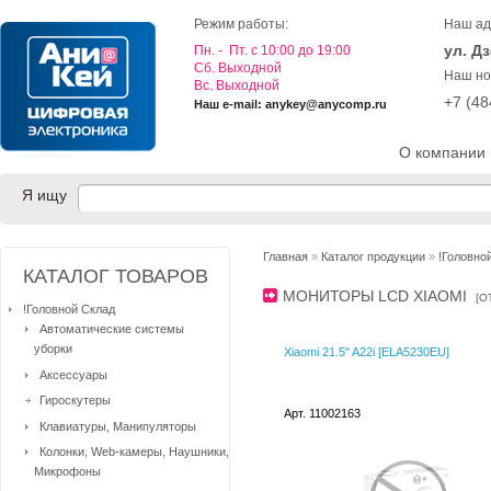
Режим работы:
Наш ад
ул. Д
Пн. - Пт. с 10:00 до 19:00
Cб. Выходной
Наш но
Вс. Выходной
+7 (4
Наш e-mail: anykey@anycomp.ru
О компании
Я ищу
Главная
»
Каталог продукции
»
!Головно
КАТАЛОГ ТОВАРОВ
МОНИТОРЫ LCD XIAOMI
[
О
!Головной Склад
Автоматические системы
уборки
Xiaomi 21.5" A22i [ELA5230EU]
Аксессуары
Гироскутеры
Арт. 11002163
Клавиатуры, Манипуляторы
Колонки, Web-камеры, Наушники,
Микрофоны