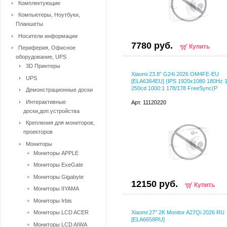
Комплектующие
Компьютеры, Ноутбуки,
Планшеты
Носители информации
7780 руб.
Купить
Периферия, Офисное
оборудование, UPS
3D Принтеры
Xiaomi 23.8" G24i 2026 OM4FE-EU
UPS
[ELA6364EU] {IPS 1920x1080 180Hz 
250cd 1000:1 178/178 FreeSync(P
Демонстрационные доски
Интерактивные
Арт. 11120220
доски,доп.устройства
Крепления для мониторов,
проекторов
Мониторы
Мониторы APPLE
Мониторы ExeGate
Мониторы Gigabyte
12150 руб.
Купить
Мониторы IIYAMA
Мониторы Irbis
Мониторы LCD ACER
Xiaomi 27" 2K Monitor A27Qi 2026 RU
[ELA6658RU]
Мониторы LCD AIWA