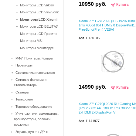
10950 руб.
Купить
Мониторы LCD Valday
Мониторы LCD ViewSonic
Мониторы LCD Xiaomi
Xiaomi 27" G27i 2026 {IPS 1920x1080
1ms 400cd 8bit HDMI2.0 DisplayPort1.
Мониторы LCD БЕШТАУ
FreeSync(Prem) VESA}
Мониторы LCD Гравитон
Арт. 11130105
Мониторы MSI
Мониторы Мониторус
МФУ, Принтеры, Копиры
Проекторы
Светильники настольные
Сетевые фильтры и
стабилизаторы
14990 руб.
Купить
Сканеры
Телефония
Xiaomi 27" G27Qi 2026 RU Gaming Mo
Торговое оборудование
{IPS 2560x1440 180Hz 1ms 300cd 10
2xHDMI 2xDisplayPort V
Уничтожители, ламинаторы,
брошюраторы, обложки,
Арт. 11141977
пружинки
Экраны,пульты Д\У к