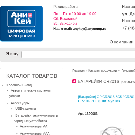
Режим работы:
Наш ад
ул. Д
Пн. - Пт. с 10:00 до 19:00
Cб. Выходной
Наш но
Вс. Выходной
+7 (4
Наш e-mail: anykey@anycomp.ru
О компании
Я ищу
Главная
»
Каталог продукции
»
!Головно
КАТАЛОГ ТОВАРОВ
БАТАРЕЙКИ CR2016
[
ОТОБРА
!Головной Склад
Автоматические системы
уборки
[Батарейки] GP CR2016-8C5 / CR201
CR2016-2C5 (5 шт. в уп-ке)
Аксессуары
USB-гаджеты
Арт. 1320083
Батарейки, аккумуляторы и
зарядные устройства
Аккумуляторы AA
Аккумуляторы AAA