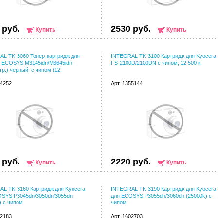
 руб.
2530 руб.
Купить
Купить
L TK-3060 Тонер-картридж для
INTEGRAL TK-3100 Картридж для Kyocera
a ECOSYS M3145idn/M3645idn
FS-2100D/2100DN с чипом, 12 500 к.
тр.) черный, с чипом (12
94252
Арт. 1355144
 руб.
2220 руб.
Купить
Купить
L TK-3160 Картридж для Kyocera
INTEGRAL TK-3190 Картридж для Kyocera
OSYS P3045dn/3050dn/3055dn
для ECOSYS P3055dn/3060dn (25000k) с
) с чипом
чипом
22183
Арт. 1602703