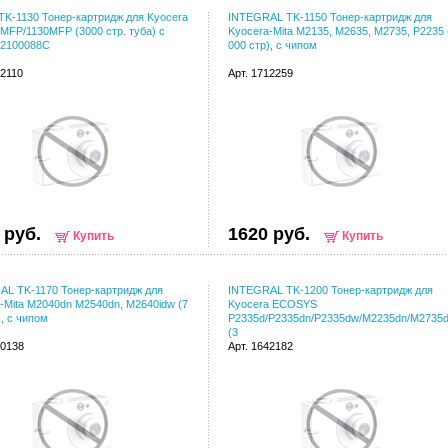
l TK-1130 Тонер-картридж для Kyocera
INTEGRAL TK-1150 Тонер-картридж для
MFP/1130MFP (3000 стр. туба) с
Kyocera-Mita M2135, M2635, M2735, P2235 
12100088C
000 стр), с чипом
12110
Арт. 1712259
 руб.
1620 руб.
Купить
Купить
L TK-1170 Тонер-картридж для
INTEGRAL TK-1200 Тонер-картридж для
-Mita M2040dn M2540dn, M2640idw (7
Kyocera ECOSYS
), с чипом
P2335d/P2335dn/P2335dw/M2235dn/M2735
(3
10138
Арт. 1642182