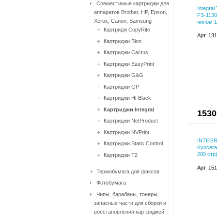
Совместимые картриджи для
Integra
аппаратов Brother, HP, Epson,
FS-1130
Xerox, Canon, Samsung
чипом 
Картридж CopyRite
Арт. 13
Картриджи Bion
Картриджи Cactus
Картриджи EasyPrint
Картриджи G&G
Картриджи GP
Картриджи Hi-Black
Картриджи Integral
1530
Картриджи NetProduct
Картриджи NVPrint
INTEGRA
Картриджи Static Control
Kyocera
200 стр
Картриджи T2
Арт. 15
Термобумага для факсов
Фотобумага
Чипы, барабаны, тонеры,
запасные части для сборки и
восстановления картриджей