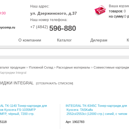
Ваша корзи
Наш адрес:
товаров:
0
ул. Дзержинского, д.37
9:00
на сумму:
0
р
Наш номер телефона:
596-880
+7 (4842)
nycomp.ru
О компании
Каталог
Дилерам
К
аталог продукции
»
!Головной Склад
»
Расходные материалы
»
Совместимые картриджи 
Картриджи Integral
РИДЖИ INTEGRAL
[
ОТОБРАЖАТЬ СПИСКОМ
]
L TK-1140 Тонер-картридж для
INTEGRAL TK-8345C Тонер-картридж для
ров Kyocera FS-1035MFP
Kyocera TASKalfa
MFP, чёрный, 7200 стр.
2552ci/2553ci (12000 стр.) синий, с чипом
55118
Арт. 1902783