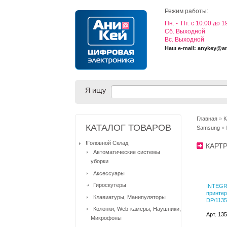
Режим работы:
Пн. - Пт. с 10:00 до 1
Cб. Выходной
Вс. Выходной
Наш e-mail: anykey@a
Я ищу
Главная
»
К
КАТАЛОГ ТОВАРОВ
Samsung
» 
!Головной Склад
КАРТ
Автоматические системы
уборки
Аксессуары
Гироскутеры
INTEGRA
принте
Клавиатуры, Манипуляторы
DP/1135
Колонки, Web-камеры, Наушники,
Арт. 13
Микрофоны