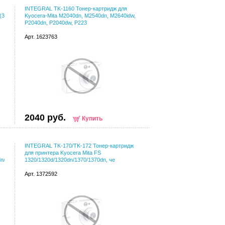
INTEGRAL TK-1160 Тонер-картридж для
(3
Kyocera-Mita M2040dn, M2540dn, M2640idw,
P2040dn, P2040dw, P223
Арт. 1623763
2040 руб.
Купить
INTEGRAL TK-170/TK-172 Тонер-картридж
для принтера Kyocera Mita FS
dn/M2835dw
1320/1320d/1320dn/1370/1370dn, че
Арт. 1372592