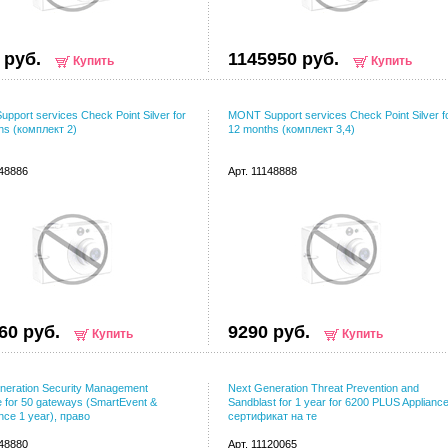
 руб.
1145950 руб.
Купить
Купить
pport services Check Point Silver for
MONT Support services Check Point Silver f
hs (комплект 2)
12 months (комплект 3,4)
148886
Арт. 11148888
60 руб.
9290 руб.
Купить
Купить
neration Security Management
Next Generation Threat Prevention and
e for 50 gateways (SmartEvent &
Sandblast for 1 year for 6200 PLUS Appliance
nce 1 year), право
сертификат на те
148880
Арт. 11120065