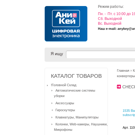
Режим работы:
Пн. - Пт. с 10:00 до 1
Cб. Выходной
Вс. Выходной
Наш e-mail: anykey@a
Я ищу
Главная
»
К
КАТАЛОГ ТОВАРОВ
конвертеры
!Головной Склад
CHEC
Автоматические системы
уборки
Аксессуары
Гироскутеры
1535 Ba
subscrip
Клавиатуры, Манипуляторы
Колонки, Web-камеры, Наушники,
Арт. 11
Микрофоны