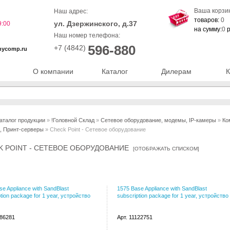
Ваша корзи
Наш адрес:
товаров:
0
ул. Дзержинского, д.37
9:00
на сумму:
0
р
Наш номер телефона:
596-880
+7 (4842)
nycomp.ru
О компании
Каталог
Дилерам
К
аталог продукции
»
!Головной Склад
»
Сетевое оборудование, модемы, IP-камеры
»
Ко
, Принт-серверы
» Check Point - Сетевое оборудование
K POINT - СЕТЕВОЕ ОБОРУДОВАНИЕ
[
ОТОБРАЖАТЬ СПИСКОМ
]
se Appliance with SandBlast
1575 Base Appliance with SandBlast
tion package for 1 year, устройство
subscription package for 1 year, устройство
086281
Арт. 11122751