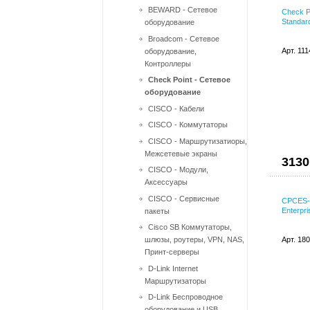
BEWARD - Сетевое
Check Po
Standar
оборудование
Broadcom - Сетевое
Арт. 11
оборудование,
Контроллеры
Check Point - Сетевое
оборудование
CISCO - Кабели
CISCO - Коммутаторы
CISCO - Маршрутизатиоры,
Межсетевые экраны
3130
CISCO - Модули,
Аксессуары
CISCO - Сервисные
CPCES-
Enterpr
пакеты
Cisco SB Коммутаторы,
шлюзы, роутеры, VPN, NAS,
Арт. 18
Принт-серверы
D-Link Internet
Маршрутизаторы
D-Link Беспроводное
оборудование и USB