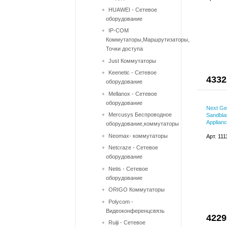
HUAWEI - Сетевое
оборудование
IP-COM
Коммутаторы,Маршрутизаторы,
Точки доступа
Just Коммутаторы
Keenetic - Сетевое
4332
оборудование
Mellanox - Сетевое
оборудование
Next Ge
Mercusys Беспроводное
Sandblas
Applianc
оборудование,коммутаторы
Neomax- коммутаторы
Арт. 11
Netcraze - Сетевое
оборудование
Netis - Сетевое
оборудование
ORIGO Коммутаторы
Polycom -
Видеоконференцсвязь
4229
Ruiji - Сетевое