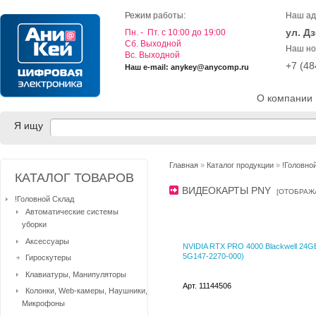
Режим работы:
Наш ад
ул. Д
Пн. - Пт. с 10:00 до 19:00
Cб. Выходной
Наш но
Вс. Выходной
+7 (4
Наш e-mail: anykey@anycomp.ru
О компании
Я ищу
Главная
»
Каталог продукции
»
!Головно
КАТАЛОГ ТОВАРОВ
ВИДЕОКАРТЫ PNY
[
ОТОБРАЖ
!Головной Склад
Автоматические системы
уборки
Аксессуары
NVIDIA RTX PRO 4000 Blackwell 24GB
5G147-2270-000)
Гироскутеры
Клавиатуры, Манипуляторы
Арт. 11144506
Колонки, Web-камеры, Наушники,
Микрофоны