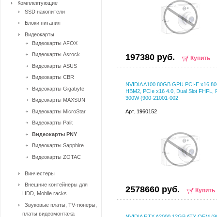
Комплектующие
SSD накопители
Блоки питания
Видеокарты
Видеокарты AFOX
Видеокарты Asrock
197380 руб.
Купить
Видеокарты ASUS
Видеокарты CBR
NVIDIA A100 80GB GPU PCI-E x16 8
Видеокарты Gigabyte
HBM2, PCIe x16 4.0, Dual Slot FHFL, 
300W (900-21001-002
Видеокарты MAXSUN
Видеокарты MicroStar
Арт. 1960152
Видеокарты Palit
Видеокарты PNY
Видеокарты Sapphire
Видеокарты ZOTAC
Винчестеры
Внешние контейнеры для
2578660 руб.
Купить
HDD, Mobile racks
Звуковые платы, TV-тюнеры,
платы видеомонтажа
NVIDIA RTX A2000 12GB ATX OEM (9