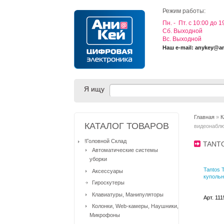
Режим работы:
Пн. - Пт. с 10:00 до 1
Cб. Выходной
Вс. Выходной
Наш e-mail: anykey@a
Я ищу
Главная
»
К
КАТАЛОГ ТОВАРОВ
видеонабл
!Головной Склад
TANT
Автоматические системы
уборки
Tantos 
Аксессуары
купольн
Гироскутеры
Клавиатуры, Манипуляторы
Арт. 11
Колонки, Web-камеры, Наушники,
Микрофоны