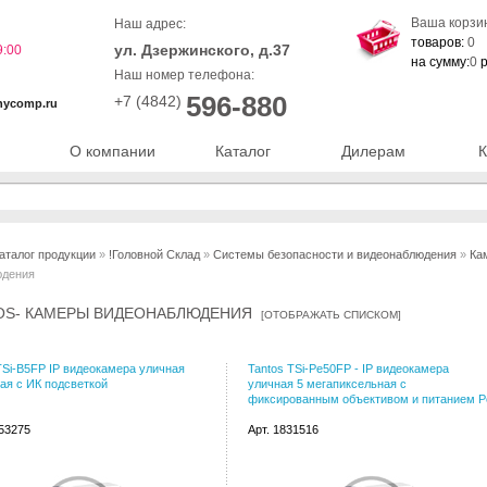
Ваша корзи
Наш адрес:
товаров:
0
ул. Дзержинского, д.37
9:00
на сумму:
0
р
Наш номер телефона:
596-880
+7 (4842)
nycomp.ru
О компании
Каталог
Дилерам
К
аталог продукции
»
!Головной Склад
»
Системы безопасности и видеонаблюдения
»
Ка
юдения
OS- КАМЕРЫ ВИДЕОНАБЛЮДЕНИЯ
[
ОТОБРАЖАТЬ СПИСКОМ
]
TSi-B5FP IP видеокамера уличная
Tantos TSi-Pe50FP - IP видеокамера
ая с ИК подсветкой
уличная 5 мегапиксельная с
фиксированным объективом и питанием P
153275
Арт. 1831516