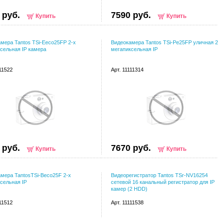
 руб.
7590 руб.
Купить
Купить
мера Tantos TSi-Eeco25FP 2-х
Видеокамера Tantos TSi-Pe25FP уличная 2
сельная IP камера
мегапиксельная IP
111522
Арт. 11111314
 руб.
7670 руб.
Купить
Купить
мера TantosTSi-Beco25F 2-х
Видеорегистратор Tantos TSr-NV16254
сельная IP
сетевой 16 канальный регистратор для IP
камер (2 HDD)
111512
Арт. 11111538