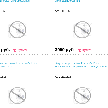
ическая универсальная
цилиндрическая 4в1
111555
Арт. 11111556
 руб.
3950 руб.
Купить
Купить
мера Tantos TSi-Beco25FP 2-х
Видеокамера Tantos TSi-Ee25FP 2-х
сельная IP
мегапиксельная уличная антивандальная 
111513
Арт. 11111516