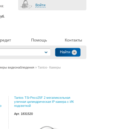
Войти
на:
уб.
редит
Помощь
Контакты
меры видеонаблюдения
» Tantos- Камеры
Tantos TSi-Peco25F 2 мегапиксельная
уличная цилиндрическая IP камера с ИК
o
подсветкой
Арт. 1831520