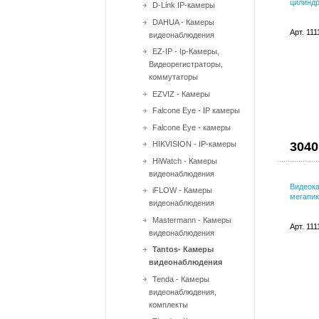
цилиндр
D-Link IP-камеры
DAHUA - Камеры
Арт. 11
видеонаблюдения
EZ-IP - Ip-Камеры,
Видеорегистраторы,
коммутаторы
EZVIZ - Камеры
Falcone Eye - IP камеры
Falcone Eye - камеры
HIKVISION - IP-камеры
3040
HiWatch - Камеры
видеонаблюдения
Видеока
iFLOW - Камеры
мегапик
видеонаблюдения
Mastermann - Камеры
Арт. 11
видеонаблюдения
Tantos- Камеры
видеонаблюдения
Tenda - Камеры
видеонаблюдения,
комплекты