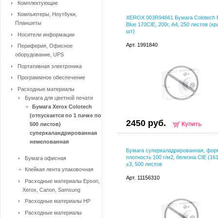
Комплектующие
Компьютеры, Ноутбуки,
XEROX 003R94661 Бумага Colotech 
Планшеты
Blue 170CIE, 200г, A4, 250 листов (кр
шт)
Носители информации
Арт. 1991840
Периферия, Офисное
оборудование, UPS
Портативная электроника
Программное обеспечение
Расходные материалы
Бумага для цветной печати
Бумага Xerox Colotech
(отпускается по 1 пачке по
2450 руб.
Купить
500 листов)
суперкаландрированная
немелованная
Бумага суперкаладрированная, фор
плотность 100 г/м2, белизна CIE (16
Бумага офисная
±3, 500 листов
Клейкая лента упаковочная
Арт. 11156310
Расходные материалы Epson,
Xerox, Canon, Samsung
Расходные материалы HP
Расходные материалы