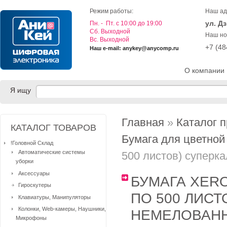
Режим работы:
Наш ад
ул. Д
Пн. - Пт. с 10:00 до 19:00
Cб. Выходной
Наш но
Вс. Выходной
+7 (4
Наш e-mail: anykey@anycomp.ru
О компании
Я ищу
Главная
»
Каталог 
КАТАЛОГ ТОВАРОВ
Бумага для цветной
!Головной Склад
Автоматические системы
500 листов) суперк
уборки
Аксессуары
БУМАГА XER
Гироскутеры
ПО 500 ЛИС
Клавиатуры, Манипуляторы
Колонки, Web-камеры, Наушники,
НЕМЕЛОВАН
Микрофоны