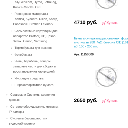
TallyGenicom, Dymo, LetraTag,
Konica-Minolta, OKI
Расходные материалы
Toshiba, Kyocera, Ricoh, Sharp,
4710 руб.
Купить
Panasonic, Brother, Lexmark
Совместимые картриджи для
аппаратов Brother, HP, Epson,
Бумага суперкаладрированная, фор
Xerox, Canon, Samsung
плотность 280 г/м2, белизна CIE (16
±3, 150 - 250 лист
Термобумага для факсов
Арт. 11156309
Фотобумага
Чипы, барабаны, тонеры,
запасные части для сборки и
восстановления картриджей
Чистящие средства
Широкоформатная бумага
Серверы и Системы хранения
2650 руб.
данных
Купить
Сетевое оборудование, модемы,
IP-камеры
Системы безопасности и
видеонаблюдения