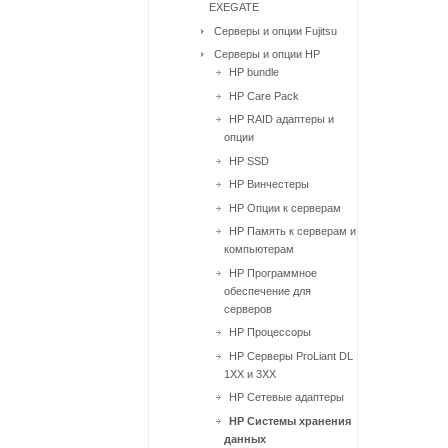
EXEGATE
Серверы и опции Fujitsu
Серверы и опции HP
HP bundle
HP Care Pack
HP RAID адаптеры и
опции
HP SSD
HP Винчестеры
HP Опции к серверам
HP Память к серверам и
компьютерам
HP Программное
обеспечение для
серверов
HP Процессоры
HP Серверы ProLiant DL
1XX и 3XX
HP Сетевые адаптеры
HP Системы хранения
данных