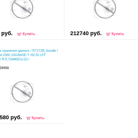
 руб.
212740 руб.
Купить
Купить
 хранения данных / R7J72B_bundle /
A 2060 10GBASE-T iSCSI LFF
./ R7L70A#0D1x10 /
028456
580 руб.
Купить