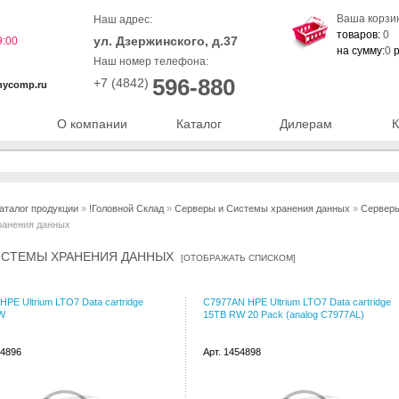
Ваша корзи
Наш адрес:
товаров:
0
ул. Дзержинского, д.37
9:00
на сумму:
0
р
Наш номер телефона:
596-880
+7 (4842)
nycomp.ru
О компании
Каталог
Дилерам
К
аталог продукции
»
!Головной Склад
»
Серверы и Системы хранения данных
»
Серверы
ранения данных
ИСТЕМЫ ХРАНЕНИЯ ДАННЫХ
[
ОТОБРАЖАТЬ СПИСКОМ
]
HPE Ultrium LTO7 Data cartridge
C7977AN HPE Ultrium LTO7 Data cartridge
W
15TB RW 20 Pack (analog C7977AL)
54896
Арт. 1454898