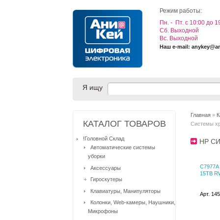
Режим работы:
Пн. - Пт. с 10:00 до 1
Cб. Выходной
Вс. Выходной
Наш e-mail: anykey@a
Я ищу
Главная
»
К
КАТАЛОГ ТОВАРОВ
Системы х
!Головной Склад
HP С
Автоматические системы
уборки
C7977A 
Аксессуары
15TB R
Гироскутеры
Клавиатуры, Манипуляторы
Арт. 14
Колонки, Web-камеры, Наушники,
Микрофоны