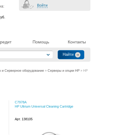
Войти
на:
уб.
редит
Помощь
Контакты
 и Серверное оборудование
»
Серверы и опции HP
» HP
C7978A
HP Ultrium Universal Cleaning Cartridge
Арт. 138105