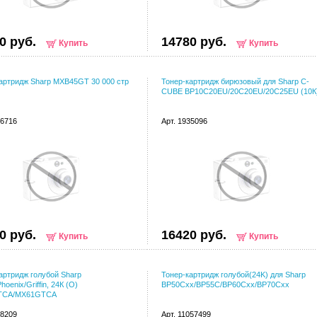
0 руб.
14780 руб.
Купить
Купить
артридж Sharp MXB45GT 30 000 стр
Тонер-картридж бирюзовый для Sharp C-
CUBE BP10C20EU/20C20EU/20C25EU (10К
76716
Арт. 1935096
0 руб.
16420 руб.
Купить
Купить
артридж голубой Sharp
Тонер-картридж голубой(24K) для Sharp
hoenix/Griffin, 24К (О)
BP50Cxx/BP55C/BP60Cxx/BP70Cxx
TCA/MX61GTCA
68209
Арт. 11057499