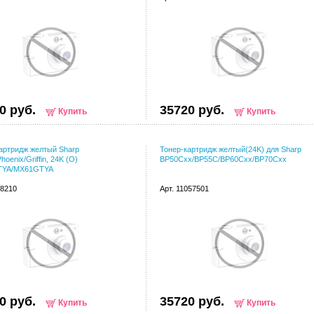
0 руб.
35720 руб.
Купить
Купить
артридж желтый Sharp
Тонер-картридж желтый(24K) для Sharp
hoenix/Griffin, 24K (О)
BP50Cxx/BP55C/BP60Cxx/BP70Cxx
TYA/MX61GTYA
68210
Арт. 11057501
0 руб.
35720 руб.
Купить
Купить