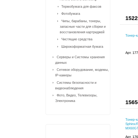
Термобумага для факсов
Фотобумага
1522
Чипы, барабаны, тонеры,
запасные части для сборки и
восстановления картриджей
Тонер-к
Чистящие средства
Широкоформатная бумага
Арт. 17
Серверы и Системы хранения
данных
Сетевое оборудование, модемы,
IP-камеры
Системы безопасности и
видеонаблюдения
Фото, Видео, Телевизоры,
Электроника
1565
Тонер-к
Sphinx/P
MX60G
Арт. 17