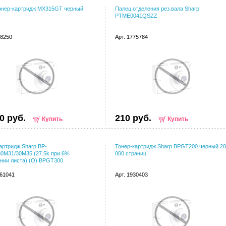
тонер-картридж MX315GT черный
Палец отделения рез.вала Sharp
PTME0041QSZZ
68250
Арт. 1775784
0 руб.
210 руб.
Купить
Купить
артридж Sharp BP-
Тонер-картридж Sharp BPGT200 черный 20
0M31/30M35 (27.5k при 6%
000 страниц
нии листа) (О) BPGT300
061041
Арт. 1930403