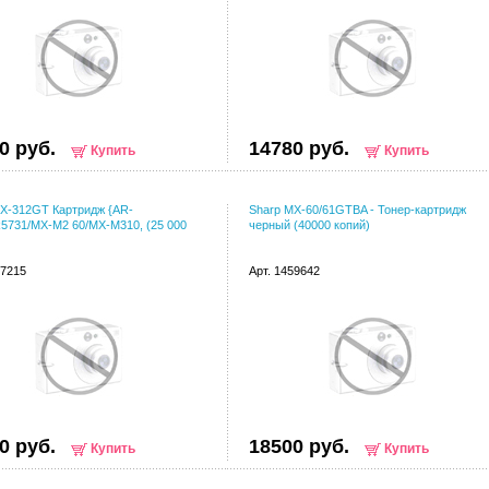
0 руб.
14780 руб.
Купить
Купить
X-312GT Картридж {AR-
Sharp MX-60/61GTBA - Тонер-картридж
5731/MX-M2 60/MX-M310, (25 000
черный (40000 копий)
17215
Арт. 1459642
0 руб.
18500 руб.
Купить
Купить