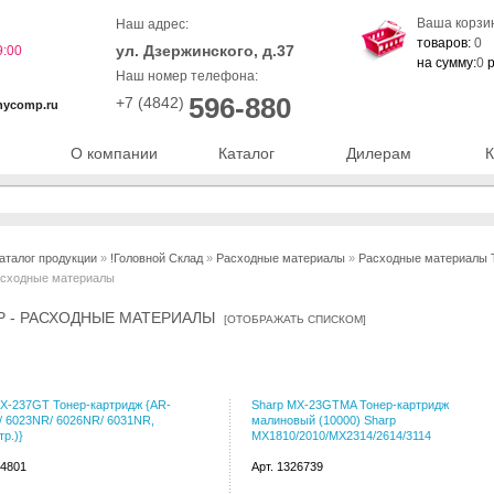
Ваша корзи
Наш адрес:
товаров:
0
ул. Дзержинского, д.37
9:00
на сумму:
0
р
Наш номер телефона:
596-880
+7 (4842)
nycomp.ru
О компании
Каталог
Дилерам
К
аталог продукции
»
!Головной Склад
»
Расходные материалы
»
Расходные материалы Tos
расходные материалы
P - РАСХОДНЫЕ МАТЕРИАЛЫ
[
ОТОБРАЖАТЬ СПИСКОМ
]
X-237GT Тонер-картридж {AR-
Sharp MX-23GTMA Тонер-картридж
 6023NR/ 6026NR/ 6031NR,
малиновый (10000) Sharp
тр.)}
MX1810/2010/MX2314/2614/3114
84801
Арт. 1326739