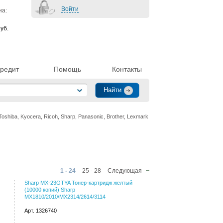
Войти
на:
уб.
редит
Помощь
Контакты
hiba, Kyocera, Ricoh, Sharp, Panasonic, Brother, Lexmark
1 - 24
25 - 28
Следующая
Sharp MX-23GTYA Тонер-картридж желтый
(10000 копий) Sharp
MX1810/2010/MX2314/2614/3114
Арт. 1326740