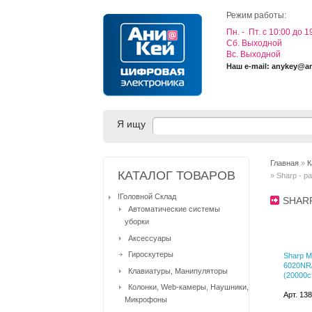
Режим работы:
Пн. - Пт. с 10:00 до 1
Cб. Выходной
Вс. Выходной
Наш e-mail: anykey@a
Я ищу
Главная
»
К
КАТАЛОГ ТОВАРОВ
» Sharp - 
!Головной Склад
SHAR
Автоматические системы
уборки
Аксессуары
Гироскутеры
Sharp M
6020NR/
Клавиатуры, Манипуляторы
(20000с
Колонки, Web-камеры, Наушники,
Арт. 13
Микрофоны