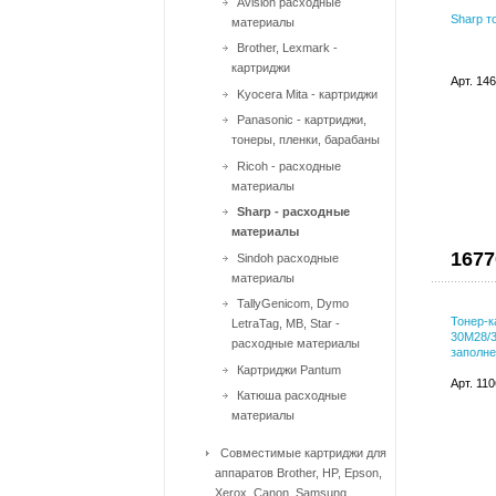
Avision расходные
Sharp 
материалы
Brother, Lexmark -
картриджи
Арт. 14
Kyocera Mita - картриджи
Panasonic - картриджи,
тонеры, пленки, барабаны
Ricoh - расходные
материалы
Sharp - расходные
материалы
1677
Sindoh расходные
материалы
TallyGenicom, Dymo
Тонер-к
LetraTag, MB, Star -
30M28/3
расходные материалы
заполне
Картриджи Pantum
Арт. 11
Катюша расходные
материалы
Совместимые картриджи для
аппаратов Brother, HP, Epson,
Xerox, Canon, Samsung