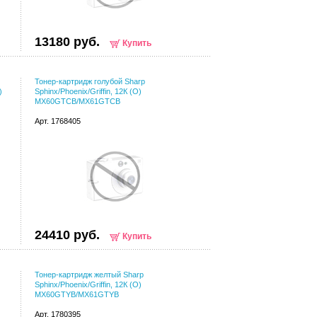
13180 руб.
Купить
Тонер-картридж голубой Sharp
)
Sphinx/Phoenix/Griffin, 12К (О)
MX60GTCB/MX61GTCB
Арт. 1768405
24410 руб.
Купить
Тонер-картридж желтый Sharp
Sphinx/Phoenix/Griffin, 12К (О)
MX60GTYB/MX61GTYB
Арт. 1780395