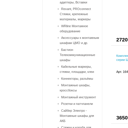
адаптеры, Вставки
Rexant, PROconnect
Стяжки, крепежные
материалы, маркеры
WRline Монтажное
оборудование
Аксессуары к монтажным
2720
шкафам ЦМО и др.
Бастион
Телекоммуникационные
Комплек
серии 
шкафы
Кабельные маркеры,
стяжки, площадки, клеи
Арт. 16
Коннекторы, разъёмы
Монтажные шкафы,
кроссбоксы
Монтажный инcтрумент
Розетки и патчпанели
Сайбер Электро -
Монтажные шкафы для
3650
АКБ
Стяжки и короба для