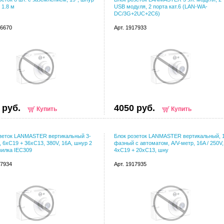
 1.8 м
USB модуля, 2 порта кат.6 (LAN-WA-
DC/3G+2UC+2C6)
66670
Арт. 1917933
 руб.
4050 руб.
Купить
Купить
озеток LANMASTER вертикальный 3-
Блок розеток LANMASTER вертикальный, 
 6xC19 + 36xC13, 380V, 16A, шнур 2
фазный с автоматом, A/V-метр, 16A / 250V,
вилка IEC309
4xC19 + 20xC13, шну
17934
Арт. 1917935