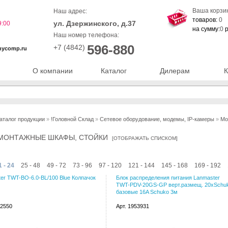
Ваша корзи
Наш адрес:
товаров:
0
ул. Дзержинского, д.37
9:00
на сумму:
0
р
Наш номер телефона:
596-880
+7 (4842)
nycomp.ru
О компании
Каталог
Дилерам
К
аталог продукции
»
!Головной Склад
»
Сетевое оборудование, модемы, IP-камеры
»
Мо
МОНТАЖНЫЕ ШКАФЫ, СТОЙКИ
[
ОТОБРАЖАТЬ СПИСКОМ
]
1 - 24
25 - 48
49 - 72
73 - 96
97 - 120
121 - 144
145 - 168
169 - 192
er TWT-BO-6.0-BL/100 Blue Колпачок
Блок распределения питания Lanmaster
TWT-PDV-20GS-GP верт.размещ. 20xSchu
базовые 16A Schuko 3м
22550
Арт. 1953931