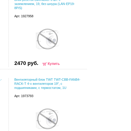
заземлением, 19, без шнура (LAN-EP19-
8P/S)
Арт. 1927958
2470 руб.
Купить
1-
Вентиляторный блок TWT TWT-CBB-FANB4-
RACK-T 4-х вентиляторов 19", с
подшипниками, с термостатом, 1U
Арт. 1973793