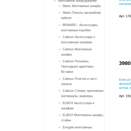
Монтажное оборудование
питания
5bites Монтажные шкафы
5bites Панель-органайзер
Арт. 17
кабеля
BEWARD - Аксессуары,
монтажные коробки
Cabeus Аксессуары к
монтажным шкафам
Cabeus Монтажные
шкафы
Cabeus Разъемы,
3980
Проходные адаптеры,
Вставки
Cabeus Розетки и патч-
Блок р
фазный,
панели
метра, 
Cabeus Стяжки, крепежные
материалы, маркеры
Арт. 19
ELBOX Аксессуары к
шкафам
ELBOX Монтажные шкафы,
стойки
Exegate монтажные