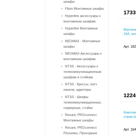
шкафы
Filum Монтажные шкафы
1733
Hyperline аксессуары к
монтажным шкафам
Hyperline Монтажные
Вертика
шкафы
16A, шн
NEOMAX - Монтажные
шкафы
Арт. 18
NEOMAX-Аксессуары к
монтажным шкафам
NTSS - Аксессуары к
телекоммуникационным
шкафам и стойкам.
NTSS - Кроссы, патч
панели, адаптеры
1224
NTSS - Шкафы
телекоммуникационные,
серверные, стойки
Комплек
Rexant, PROconnect
серии 
Монтажные шкафы
Rexant, PROconnect
Арт. 16
Разъемы, Проходные