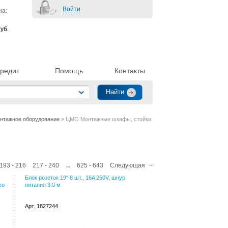
Войти
на:
уб.
редит
Помощь
Контакты
нтажное оборудование
» ЦМО Монтажные шкафы, стойки
193 - 216
217 - 240
...
625 - 643
Следующая
Блок розеток 19" 8 шт., 16A 250V, шнур
ko
питания 3.0 м
Арт. 1827244