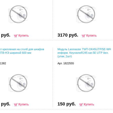
 руб.
3170 руб.
Купить
Купить
т крепления на столб для шкафов
Модуль Lanmaster TWT-OK45UTP/5E-WH
ШТВ-НЭ шириной 600 мм
информ. KeystoneRJ45 кат.5E UTP бел.
(упак.:1шт)
41382
Арт. 1822555
 руб.
150 руб.
Купить
Купить