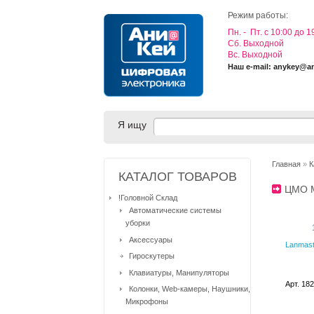
Режим работы:
Пн. - Пт. с 10:00 до 1
Cб. Выходной
Вс. Выходной
Наш e-mail: anykey@a
Я ищу
Главная
»
К
КАТАЛОГ ТОВАРОВ
ЦМО 
!Головной Склад
Автоматические системы
уборки
Аксессуары
Lanmast
Гироскутеры
Клавиатуры, Манипуляторы
Арт. 18
Колонки, Web-камеры, Наушники,
Микрофоны