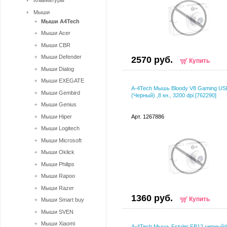
Клавиатуры
Мыши
Мыши A4Tech
Мыши Acer
Мыши CBR
Мыши Defender
2570 руб.
Купить
Мыши Dialog
Мыши EXEGATE
A-4Tech Мышь Bloody V8 Gaming US
Мыши Gembird
(Черный) ,8 кн., 3200 dpi [762290]
Мыши Genius
Мыши Hiper
Арт. 1267886
Мыши Logitech
Мыши Microsoft
Мыши Oklick
Мыши Philips
Мыши Rapoo
Мыши Razer
1360 руб.
Купить
Мыши Smart buy
Мыши SVEN
Мыши Xiaomi
A-4Tech Мышь Fstyler FB12 черный