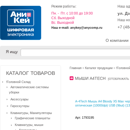
Режим работы:
Наш ад
ул. Д
Пн. - Пт. с 10:00 до 19:00
Cб. Выходной
Наш но
Вс. Выходной
+7 (4
Наш e-mail: anykey@anycomp.ru
О компании
Я ищу
Главная
»
Каталог продукции
»
!Головно
КАТАЛОГ ТОВАРОВ
МЫШИ A4TECH
[
ОТОБРАЖАТЬ
!Головной Склад
Автоматические системы
уборки
Аксессуары
A-4Tech Мышь A4 Bloody X5 Max че
оптическая (10000dpi) USB (9but) {1
Гироскутеры
Клавиатуры, Манипуляторы
Арт. 1793195
Графические планшеты
Клавиатуры, мыши