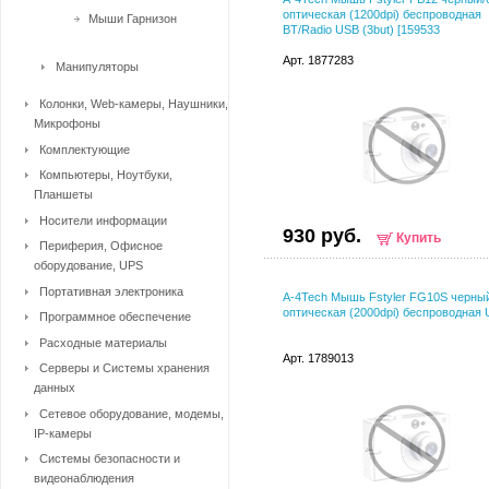
оптическая (1200dpi) беспроводная
Мыши Гарнизон
BT/Radio USB (3but) [159533
Арт. 1877283
Манипуляторы
Колонки, Web-камеры, Наушники,
Микрофоны
Комплектующие
Компьютеры, Ноутбуки,
Планшеты
Носители информации
930 руб.
Купить
Периферия, Офисное
оборудование, UPS
Портативная электроника
A-4Tech Мышь Fstyler FG10S черны
оптическая (2000dpi) беспроводная
Программное обеспечение
Расходные материалы
Арт. 1789013
Серверы и Системы хранения
данных
Сетевое оборудование, модемы,
IP-камеры
Системы безопасности и
видеонаблюдения