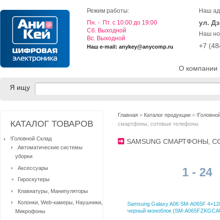
Режим работы:
Наш ад
ул. Д
Пн. - Пт. с 10:00 до 19:00
Cб. Выходной
Наш но
Вс. Выходной
+7 (4
Наш e-mail: anykey@anycomp.ru
О компании
Я ищу
Главная
»
Каталог продукции
»
!Головно
КАТАЛОГ ТОВАРОВ
смартфоны, сотовые телефоны
!Головной Склад
SAMSUNG СМАРТФОНЫ, 
Автоматические системы
уборки
Аксессуары
1 - 24
Гироскутеры
Клавиатуры, Манипуляторы
Колонки, Web-камеры, Наушники,
Samsung Galaxy A06 SM-A065F 4+1
черный моноблок (SM-A065FZKGCA
Микрофоны