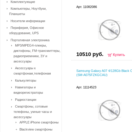
Комплектующие
Арт. 11082086
Компьютеры, Ноутбуки,
Планшеты
Носители информации
Периферия, Офисное
оборудование, UPS
Портативная электроника
MP3/MPEG4-плееры,
диктофоны, FM-трансмиттеры,
10510 руб.
Купить
радиоприемники, ЗУ и
аксессуары
Аксессуары к
Samsung Galaxy A07 4/128Gb Black 
смартфонам,телефонам
(SM-A075FZKGCAU)
Калькуляторы
Навигаторы и
Арт. 11114523
видеорегистраторы
Радиостанции
Смартфоны, сотовые
телефоны, умные часы и
аксессуары
APPLE iPhone смартфоны
Blackview смартфоны