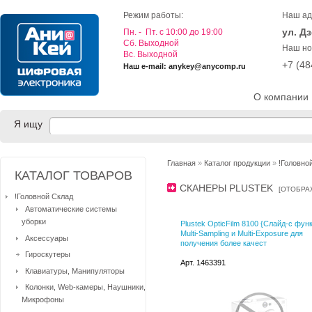
Режим работы:
Наш ад
ул. Д
Пн. - Пт. с 10:00 до 19:00
Cб. Выходной
Наш но
Вс. Выходной
+7 (4
Наш e-mail: anykey@anycomp.ru
О компании
Я ищу
Главная
»
Каталог продукции
»
!Головно
КАТАЛОГ ТОВАРОВ
СКАНЕРЫ PLUSTEK
[
ОТОБРА
!Головной Склад
Автоматические системы
уборки
Plustek OpticFilm 8100 {Слайд-с фу
Multi-Sampling и Multi-Exposure для
Аксессуары
получения более качест
Гироскутеры
Арт. 1463391
Клавиатуры, Манипуляторы
Колонки, Web-камеры, Наушники,
Микрофоны