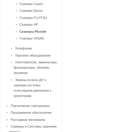
Сканеры Canon
Сканеры Epson
Сканеры FUJITSU
Сканеры HP
Сканеры Plustek
Сканеры VIISAN
Телефония
Торговое оборудование
Уничтожители, ламинаторы,
брошюраторы, обложки,
пружинки
Экраны,пульты Д\У к
экранам,системы
голосования,крепления к
проекторам
Портативная электроника
Программное обеспечение
Расходные материалы
Серверы и Системы хранения
данных