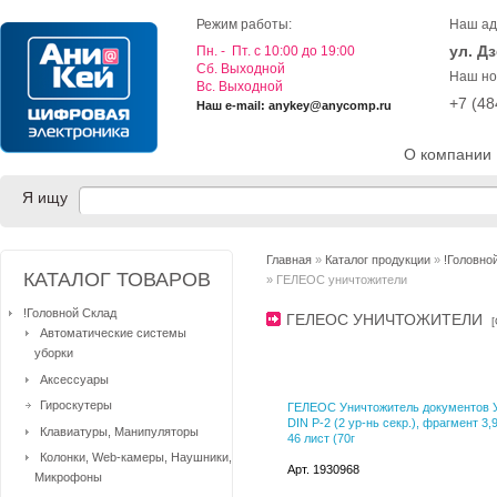
Режим работы:
Наш ад
ул. Д
Пн. - Пт. с 10:00 до 19:00
Cб. Выходной
Наш но
Вс. Выходной
+7 (4
Наш e-mail: anykey@anycomp.ru
О компании
Я ищу
Главная
»
Каталог продукции
»
!Головно
КАТАЛОГ ТОВАРОВ
» ГЕЛЕОС уничтожители
!Головной Склад
ГЕЛЕОС УНИЧТОЖИТЕЛИ
[
Автоматические системы
уборки
Аксессуары
Гироскутеры
ГЕЛЕОС Уничтожитель документов У
DIN P-2 (2 ур-нь секр.), фрагмент 3,
Клавиатуры, Манипуляторы
46 лист (70г
Колонки, Web-камеры, Наушники,
Арт. 1930968
Микрофоны