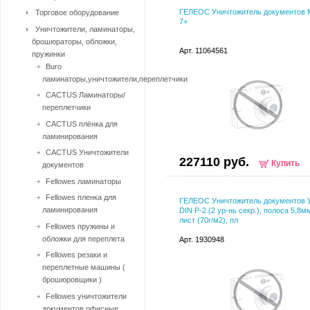
ГЕЛЕОС Уничтожитель документов 
Торговое оборудование
7+
Уничтожители, ламинаторы,
брошюраторы, обложки,
Арт. 11064561
пружинки
Buro
ламинаторы,уничтожители,переплетчики
CACTUS Ламинаторы/
переплетчики
CACTUS плёнка для
ламинирования
CACTUS Уничтожители
227110 руб.
Купить
документов
Fellowes ламинаторы
Fellowes пленка для
ГЕЛЕОС Уничтожитель документов У
ламинирования
DIN P-2 (2 ур-нь секр.), полоса 5,8мм
лист (70г/м2), пл
Fellowes пружины и
обложки для переплета
Арт. 1930948
Fellowes резаки и
переплетные машины (
брошюровщики )
Fellowes уничтожители
документов офисные