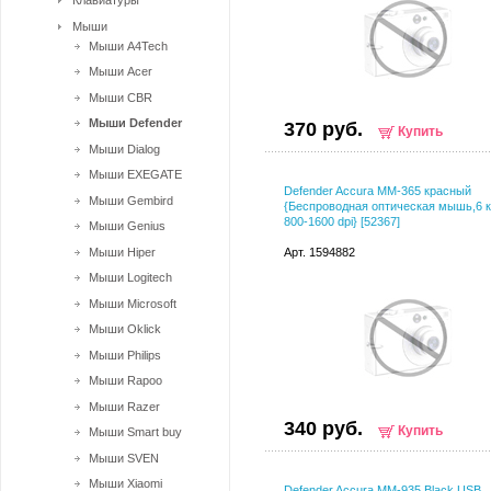
Клавиатуры
Мыши
Мыши A4Tech
Мыши Acer
Мыши CBR
Мыши Defender
370 руб.
Купить
Мыши Dialog
Мыши EXEGATE
Defender Accura MM-365 красный
Мыши Gembird
{Беспроводная оптическая мышь,6 к
800-1600 dpi} [52367]
Мыши Genius
Мыши Hiper
Арт. 1594882
Мыши Logitech
Мыши Microsoft
Мыши Oklick
Мыши Philips
Мыши Rapoo
Мыши Razer
340 руб.
Купить
Мыши Smart buy
Мыши SVEN
Мыши Xiaomi
Defender Accura MM-935 Black USB