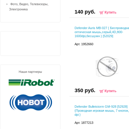
Фото, Видео, Телевизоры,
Электроника
140 руб.
Купить
Defender Auris MB-027 { Беспроводн
оптическая мышь,серый,4D,800-
1600dpi,бесшумн } [52029]
Арт. 1952660
Наши партнеры
350 руб.
Купить
Defender Bulletstorm GM-928 [52928]
{Проводная игровая мышь, 7 кнопок
dpi }
Арт. 1877213