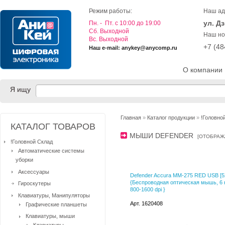
Режим работы:
Наш ад
ул. Д
Пн. - Пт. с 10:00 до 19:00
Cб. Выходной
Наш но
Вс. Выходной
+7 (4
Наш e-mail: anykey@anycomp.ru
О компании
Я ищу
Главная
»
Каталог продукции
»
!Головно
КАТАЛОГ ТОВАРОВ
МЫШИ DEFENDER
[
ОТОБРАЖ
!Головной Склад
Автоматические системы
уборки
Аксессуары
Defender Accura MM-275 RED USB [5
{Беспроводная оптическая мышь, 6 
Гироскутеры
800-1600 dpi }
Клавиатуры, Манипуляторы
Арт. 1620408
Графические планшеты
Клавиатуры, мыши