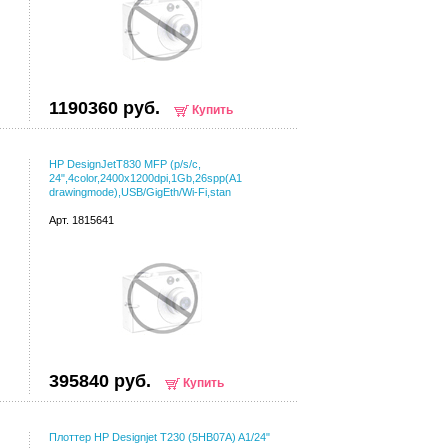
1190360 руб.
Купить
HP DesignJetT830 MFP (p/s/c,
24",4color,2400x1200dpi,1Gb,26spp(A1
drawingmode),USB/GigEth/Wi-Fi,stan
Арт. 1815641
395840 руб.
Купить
Плоттер HP Designjet T230 (5HB07A) A1/24"