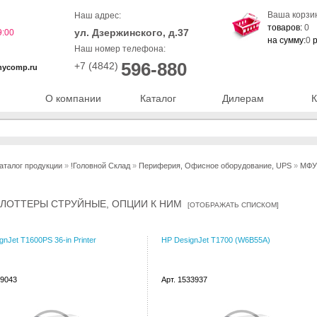
Ваша корзи
Наш адрес:
товаров:
0
ул. Дзержинского, д.37
9:00
на сумму:
0
р
Наш номер телефона:
596-880
+7 (4842)
nycomp.ru
О компании
Каталог
Дилерам
К
аталог продукции
»
!Головной Склад
»
Периферия, Офисное оборудование, UPS
»
МФУ,
 ПЛОТТЕРЫ СТРУЙНЫЕ, ОПЦИИ К НИМ
[
ОТОБРАЖАТЬ СПИСКОМ
]
gnJet T1600PS 36-in Printer
HP DesignJet T1700 (W6B55A)
69043
Арт. 1533937