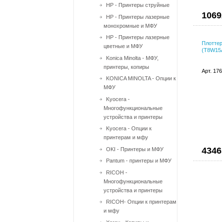
HP - Принтеры струйные
1069
HP - Принтеры лазерные
монохромные и МФУ
HP - Принтеры лазерные
Плоттер
цветные и МФУ
(T8W15A
Konica Minolta - МФУ,
принтеры, копиры
Арт. 17
KONICA MINOLTA - Опции к
МФУ
Kyocera -
Многофункциональные
устройства и принтеры
Kyocera - Опции к
принтерам и мфу
4346
OKI - Принтеры и МФУ
Pantum - принтеры и МФУ
RICOH -
Многофункциональные
устройства и принтеры
RICOH- Опции к принтерам
и мфу