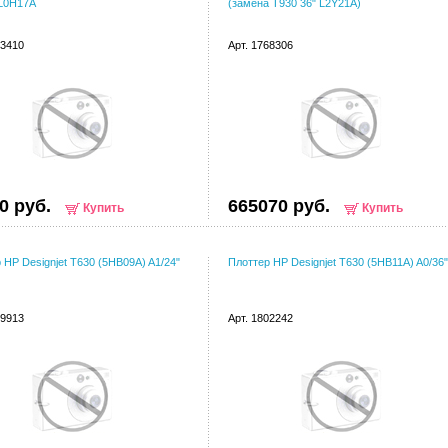
 L0H17A
(замена T930 36" L2Y21A)
03410
Арт. 1768306
0 руб.
665070 руб.
Купить
Купить
 HP Designjet T630 (5HB09A) A1/24"
Плоттер HP Designjet T630 (5HB11A) A0/36"
99913
Арт. 1802242