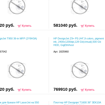
20 руб.
581040 руб.
Купить
Купить
gnJet T950 36-in MFP (2Y9H3A)
HP DesignJet Z9+ PS (44",9 colors, pigment
ink, 2400x1200dpi,128 Gb(virtual),500 Gb
HDD, GigEth/host
067042
Арт. 1825960
20 руб.
769910 руб.
Купить
Купить
к для бумаги HP LaserJet на 550
Плоттер HP Designjet T1600 36" 3EK10A