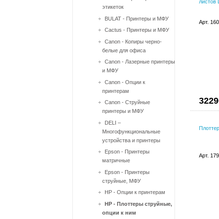
листов
этикеток
BULAT - Принтеры и МФУ
Арт. 16
Cactus - Принтеры и МФУ
Canon - Копиры черно-
белые для офиса
Canon - Лазерные принтеры
и МФУ
Canon - Опции к
принтерам
3229
Canon - Струйные
принтеры и МФУ
DELI –
Плоттер
Многофункциональные
устройства и принтеры
Epson - Принтеры
Арт. 17
матричные
Epson - Принтеры
струйные, МФУ
HP - Опции к принтерам
HP - Плоттеры струйные,
опции к ним