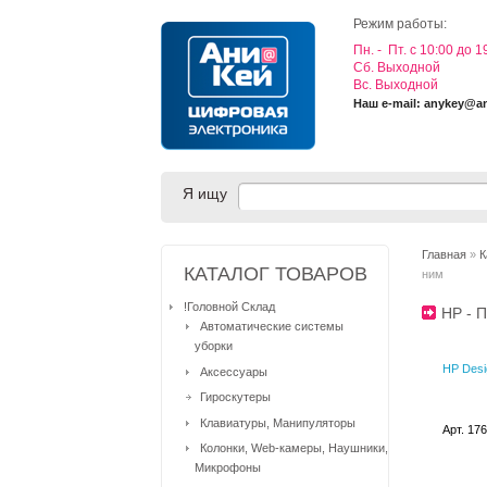
Режим работы:
Пн. - Пт. с 10:00 до 1
Cб. Выходной
Вс. Выходной
Наш e-mail: anykey@a
Я ищу
Главная
»
К
КАТАЛОГ ТОВАРОВ
ним
!Головной Склад
HP -
Автоматические системы
уборки
HP Desi
Аксессуары
Гироскутеры
Клавиатуры, Манипуляторы
Арт. 17
Колонки, Web-камеры, Наушники,
Микрофоны