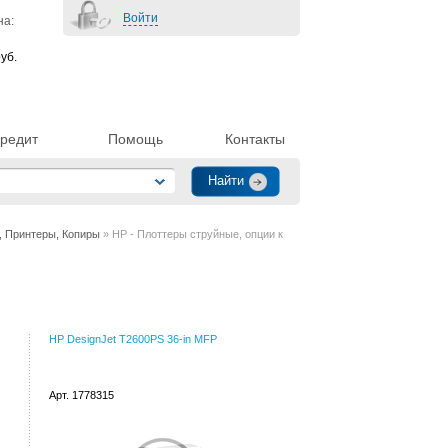
Войти
на:
уб.
редит
Помощь
Контакты
 Принтеры, Копиры
» HP - Плоттеры струйные, опции к
HP DesignJet T2600PS 36-in MFP
Арт. 1778315