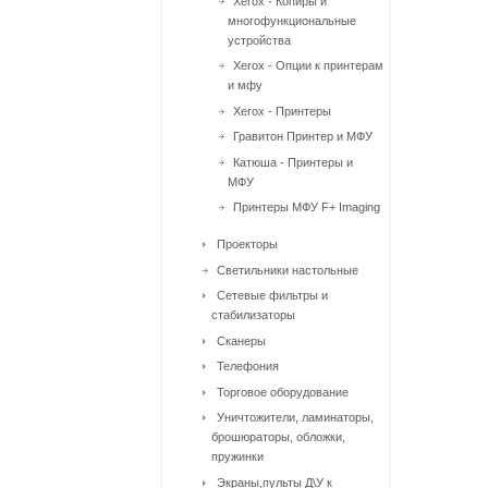
Xerox - Копиры и
многофункциональные
устройства
Xerox - Опции к принтерам
и мфу
Xerox - Принтеры
Гравитон Принтер и МФУ
Катюша - Принтеры и
МФУ
Принтеры МФУ F+ Imaging
Проекторы
Светильники настольные
Сетевые фильтры и
стабилизаторы
Сканеры
Телефония
Торговое оборудование
Уничтожители, ламинаторы,
брошюраторы, обложки,
пружинки
Экраны,пульты Д\У к