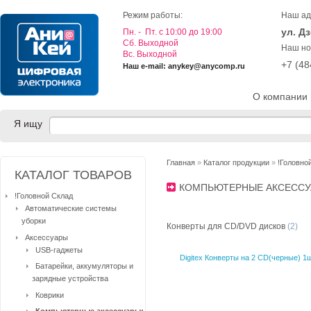
Режим работы:
Наш ад
ул. Д
Пн. - Пт. с 10:00 до 19:00
Cб. Выходной
Наш но
Вс. Выходной
+7 (4
Наш e-mail: anykey@anycomp.ru
О компании
Я ищу
Главная
»
Каталог продукции
»
!Головно
КАТАЛОГ ТОВАРОВ
КОМПЬЮТЕРНЫЕ АКСЕССУА
!Головной Склад
Автоматические системы
уборки
Конверты для CD/DVD дисков
(2)
Аксессуары
USB-гаджеты
Digitex Конверты на 2 CD(черные) 1ш
Батарейки, аккумуляторы и
зарядные устройства
Коврики