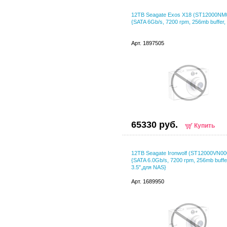
12TB Seagate Exos X18 (ST12000NM
{SATA 6Gb/s, 7200 rpm, 256mb buffer, 
Арт. 1897505
65330 руб.
Купить
12TB Seagate Ironwolf (ST12000VN00
{SATA 6.0Gb/s, 7200 rpm, 256mb buffe
3.5",для NAS}
Арт. 1689950