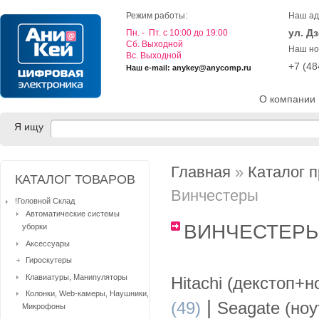
Режим работы:
Наш ад
ул. Д
Пн. - Пт. с 10:00 до 19:00
Cб. Выходной
Наш но
Вс. Выходной
+7 (4
Наш e-mail: anykey@anycomp.ru
О компании
Я ищу
Главная
»
Каталог 
КАТАЛОГ ТОВАРОВ
Винчестеры
!Головной Склад
Автоматические системы
ВИНЧЕСТЕ
уборки
Аксессуары
Гироскутеры
Клавиатуры, Манипуляторы
Hitachi (декстоп+
Колонки, Web-камеры, Наушники,
|
(49)
Seagate (но
Микрофоны