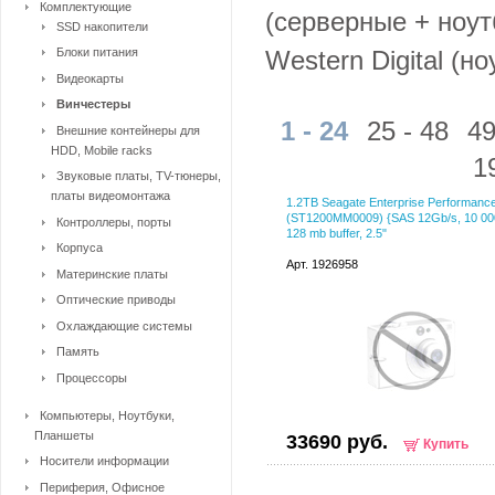
Комплектующие
(серверные + ноу
SSD накопители
Блоки питания
Western Digital (н
Видеокарты
Винчестеры
1 - 24
25 - 48
49
Внешние контейнеры для
HDD, Mobile racks
1
Звуковые платы, TV-тюнеры,
платы видеомонтажа
1.2TB Seagate Enterprise Performanc
(ST1200MM0009) {SAS 12Gb/s, 10 00
Контроллеры, порты
128 mb buffer, 2.5"
Корпуса
Арт. 1926958
Материнские платы
Оптические приводы
Охлаждающие системы
Память
Процессоры
Компьютеры, Ноутбуки,
Планшеты
33690 руб.
Купить
Носители информации
Периферия, Офисное