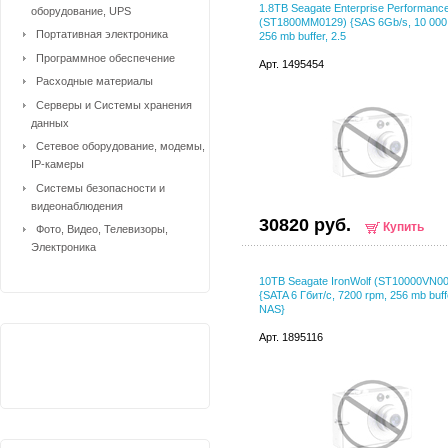
1.8TB Seagate Enterprise Performanc
оборудование, UPS
(ST1800MM0129) {SAS 6Gb/s, 10 000
Портативная электроника
256 mb buffer, 2.5
Программное обеспечение
Арт. 1495454
Расходные материалы
Серверы и Системы хранения
данных
Сетевое оборудование, модемы,
IP-камеры
Системы безопасности и
видеонаблюдения
30820 руб.
Купить
Фото, Видео, Телевизоры,
Электроника
10TB Seagate IronWolf (ST10000VN00
{SATA 6 Гбит/с, 7200 rpm, 256 mb buff
NAS}
Арт. 1895116