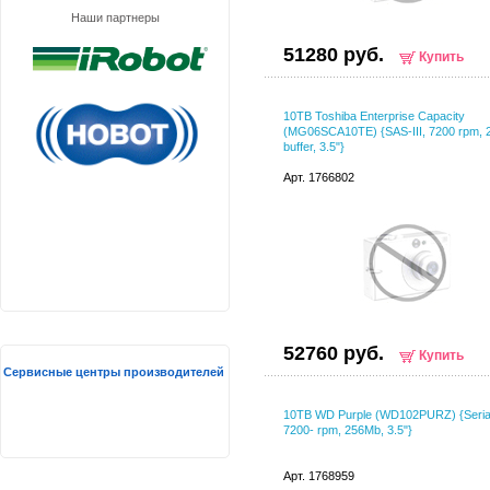
Наши партнеры
51280 руб.
Купить
10TB Toshiba Enterprise Capacity
(MG06SCA10TE) {SAS-III, 7200 rpm,
buffer, 3.5"}
Арт. 1766802
52760 руб.
Купить
Сервисные центры производителей
10TB WD Purple (WD102PURZ) {Serial 
7200- rpm, 256Mb, 3.5"}
Арт. 1768959