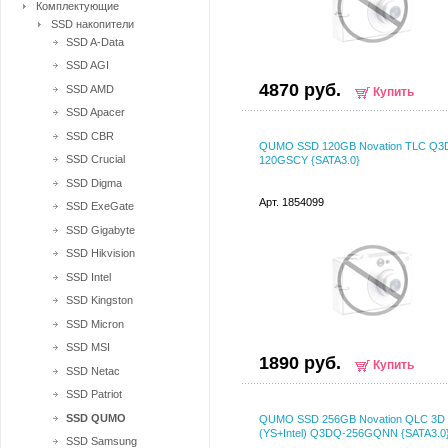
Комплектующие
SSD накопители
SSD A-Data
SSD AGI
4870 руб.
SSD AMD
Купить
SSD Apacer
SSD CBR
QUMO SSD 120GB Novation TLC Q3
SSD Crucial
120GSCY {SATA3.0}
SSD Digma
Арт. 1854099
SSD ExeGate
SSD Gigabyte
SSD Hikvision
SSD Intel
SSD Kingston
SSD Micron
SSD MSI
1890 руб.
Купить
SSD Netac
SSD Patriot
SSD QUMO
QUMO SSD 256GB Novation QLC 3D
(YS+Intel) Q3DQ-256GQNN {SATA3.0
SSD Samsung