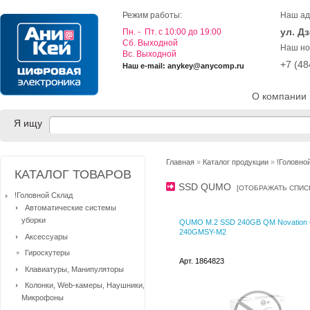
Режим работы:
Наш ад
ул. Д
Пн. - Пт. с 10:00 до 19:00
Cб. Выходной
Наш но
Вс. Выходной
+7 (4
Наш e-mail: anykey@anycomp.ru
О компании
Я ищу
Главная
»
Каталог продукции
»
!Головно
КАТАЛОГ ТОВАРОВ
SSD QUMO
[
ОТОБРАЖАТЬ СПИС
!Головной Склад
Автоматические системы
уборки
QUMO M.2 SSD 240GB QM Novation
240GMSY-M2
Аксессуары
Гироскутеры
Арт. 1864823
Клавиатуры, Манипуляторы
Колонки, Web-камеры, Наушники,
Микрофоны