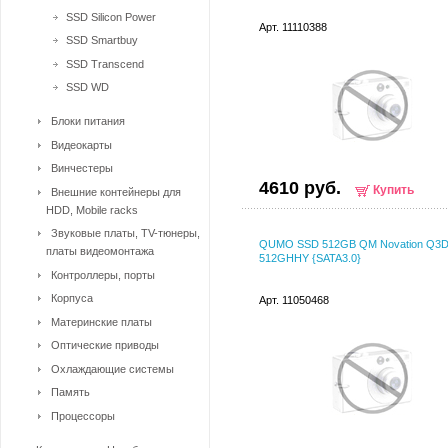
SSD Silicon Power
Арт. 11110388
SSD Smartbuy
SSD Transcend
SSD WD
Блоки питания
Видеокарты
Винчестеры
4610 руб.
Купить
Внешние контейнеры для
HDD, Mobile racks
Звуковые платы, TV-тюнеры,
QUMO SSD 512GB QM Novation Q3D
платы видеомонтажа
512GHHY {SATA3.0}
Контроллеры, порты
Корпуса
Арт. 11050468
Материнские платы
Оптические приводы
Охлаждающие системы
Память
Процессоры