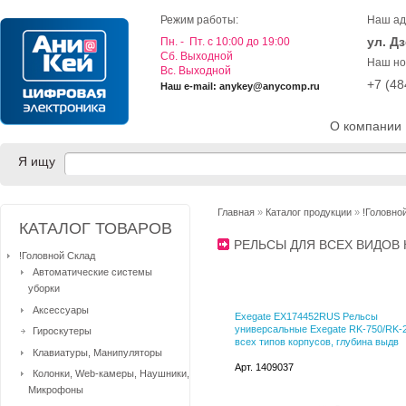
Режим работы:
Наш ад
ул. Д
Пн. - Пт. с 10:00 до 19:00
Cб. Выходной
Наш но
Вс. Выходной
+7 (4
Наш e-mail: anykey@anycomp.ru
О компании
Я ищу
Главная
»
Каталог продукции
»
!Головно
КАТАЛОГ ТОВАРОВ
РЕЛЬСЫ ДЛЯ ВСЕХ ВИДОВ
!Головной Склад
Автоматические системы
уборки
Аксессуары
Exegate EX174452RUS Рельсы
универсальные Exegate RK-750/RK-2
Гироскутеры
всех типов корпусов, глубина выдв
Клавиатуры, Манипуляторы
Арт. 1409037
Колонки, Web-камеры, Наушники,
Микрофоны