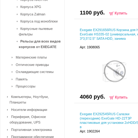
Корпуса XPG
1100 руб.
Купить
Корпуса Zalman
Корпуса под моноблоки
Корпусные пылевые
Exegate EX291656RUS Корзина для
фильтры
ExeGate HS335-02 (универсальная, 
3*3,5"/2.5" SATA HDD, занима
Рельсы для всех видов
корпусов от EXEGATE
Арт. 1908065
Материнские платы
Оптические приводы
Охлаждающие системы
Память
Процессоры
4060 руб.
Компьютеры, Ноутбуки,
Купить
Планшеты
Носители информации
Exegate EX292545RUS Салазки
Периферия, Офисное
(переходник) ExeGate HD-22T3P
оборудование, UPS
пластиковые для установки 2xHDD/S
в
Портативная электроника
Арт. 1902264
Программное обеспечение