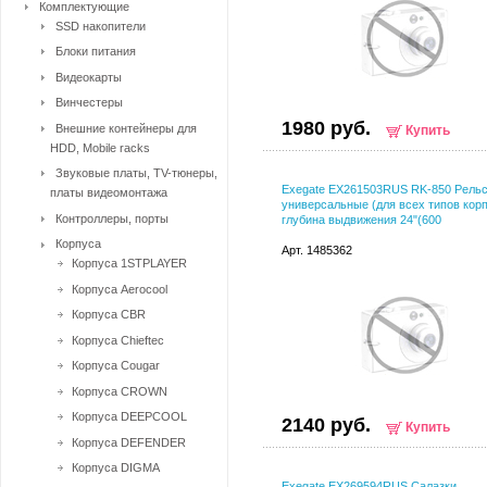
Комплектующие
SSD накопители
Блоки питания
Видеокарты
Винчестеры
1980 руб.
Внешние контейнеры для
Купить
HDD, Mobile racks
Звуковые платы, TV-тюнеры,
Exegate EX261503RUS RK-850 Рель
платы видеомонтажа
универсальные (для всех типов кор
Контроллеры, порты
глубина выдвижения 24"(600
Корпуса
Арт. 1485362
Корпуса 1STPLAYER
Корпуса Aerocool
Корпуса CBR
Корпуса Chieftec
Корпуса Cougar
Корпуса CROWN
Корпуса DEEPCOOL
2140 руб.
Купить
Корпуса DEFENDER
Корпуса DIGMA
Exegate EX269594RUS Салазки