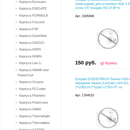
Корпуса Eurocase
(переходник) для установки HDD 2.5
отсек 3.5" Exegate HD-2T3P-N
Корпуса EXEGATE
Корпуса FORMULA
Арт. 1505948
Корпуса Foxconn
Корпуса FSP
Корпуса GameMax
Корпуса GINZZU
Корпуса HSPD
Корпуса INWIN
150 руб.
Корпуса Lian Li
Купить
Корпуса NAVAN and
PowerCool
Exegate EX283578RUS Планка USB 
Корпуса Ocypus
переднюю панель ExeGate U3H-621, 
2*USB3.0+1*TypeC+1*SD+TF ca
Корпуса PCCooler
Арт. 1764515
Корпуса Phanteks
Корпуса Powercase
Корпуса SAMA
Корпуса Thermalright
Корпуса Thermaltake
Корпуса XASTRA