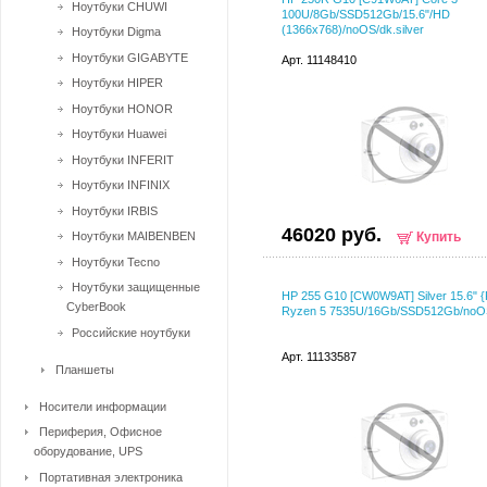
Ноутбуки CHUWI
100U/8Gb/SSD512Gb/15.6"/HD
(1366x768)/noOS/dk.silver
Ноутбуки Digma
Ноутбуки GIGABYTE
Арт. 11148410
Ноутбуки HIPER
Ноутбуки HONOR
Ноутбуки Huawei
Ноутбуки INFERIT
Ноутбуки INFINIX
Ноутбуки IRBIS
46020 руб.
Ноутбуки MAIBENBEN
Купить
Ноутбуки Tecno
Ноутбуки защищенные
HP 255 G10 [CW0W9AT] Silver 15.6" 
CyberBook
Ryzen 5 7535U/16Gb/SSD512Gb/noO
Российские ноутбуки
Арт. 11133587
Планшеты
Носители информации
Периферия, Офисное
оборудование, UPS
Портативная электроника