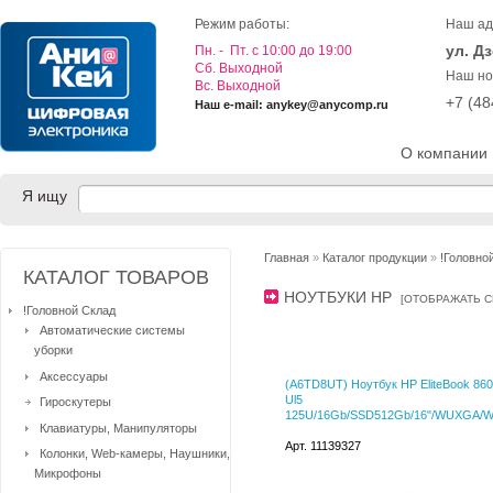
Режим работы:
Наш ад
ул. Д
Пн. - Пт. с 10:00 до 19:00
Cб. Выходной
Наш но
Вс. Выходной
+7 (4
Наш e-mail: anykey@anycomp.ru
О компании
Я ищу
Главная
»
Каталог продукции
»
!Головно
КАТАЛОГ ТОВАРОВ
НОУТБУКИ HP
[
ОТОБРАЖАТЬ 
!Головной Склад
Автоматические системы
уборки
Аксессуары
(A6TD8UT) Ноутбук HP EliteBook 86
Ul5
Гироскутеры
125U/16Gb/SSD512Gb/16"/WUXGA/W11
Клавиатуры, Манипуляторы
Арт. 11139327
Колонки, Web-камеры, Наушники,
Микрофоны