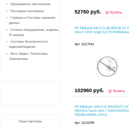
Программное обеспечение
52760 руб.
Расходные материалы
Купить
Серверы и Системы хранения
данных
HP Elitebook 840 G11 [BL0E5U8] 14"
Сетевое оборудование, модемы,
Ultra 5 135H/ 32gb/ 512 PCIE/Windows
IP-камеры
Системы безопасности и
Арт. 11117641
видеонаблюдения
Фото, Видео, Телевизоры,
Электроника
102960 руб.
Купить
HP Elitebook 1040 G11 [A6SX2UT] 14"
{WUXGA Touch Ultra 7 165H/32Gb/5
SSD/Backlit/Win 11Pro}
Наши партнеры
Арт. 11126395