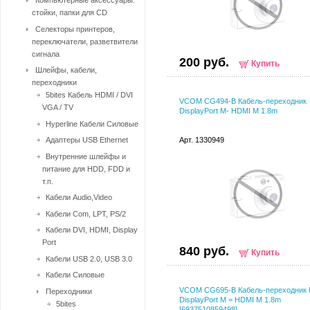
Компьютерные аксессуары:
стойки, папки для CD
Селекторы принтеров,
переключатели, разветвители
сигнала
200 руб.
Купить
Шлейфы, кабели,
переходники
5bites Кабель HDMI / DVI
VCOM CG494-B Кабель-переходник
VGA / TV
DisplayPort M- HDMI M 1.8m
Hyperline Кабели Силовые
Адаптеры USB Ethernet
Арт. 1330949
Внутренние шлейфы и
питание для HDD, FDD и
т.п.
Кабели Audio,Video
Кабели Com, LPT, PS/2
Кабели DVI, HDMI, Display
Port
840 руб.
Купить
Кабели USB 2.0, USB 3.0
Кабели Силовые
VCOM CG695-B Кабель-переходник M
Переходники
DisplayPort M = HDMI M 1.8m
5bites
[6937510859498]