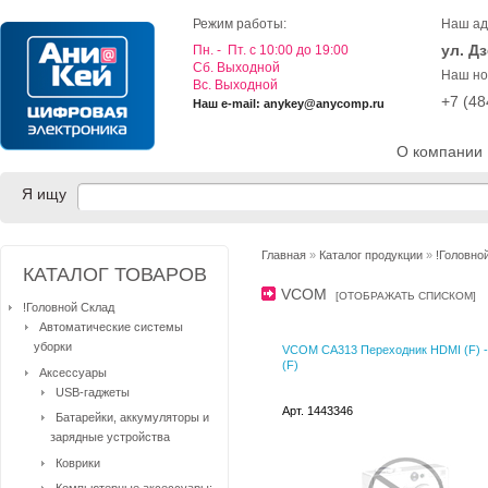
Режим работы:
Наш ад
ул. Д
Пн. - Пт. с 10:00 до 19:00
Cб. Выходной
Наш но
Вс. Выходной
+7 (4
Наш e-mail: anykey@anycomp.ru
О компании
Я ищу
Главная
»
Каталог продукции
»
!Головно
КАТАЛОГ ТОВАРОВ
VCOM
[
ОТОБРАЖАТЬ СПИСКОМ
]
!Головной Склад
Автоматические системы
уборки
VCOM CA313 Переходник HDMI (F) 
(F)
Аксессуары
USB-гаджеты
Арт. 1443346
Батарейки, аккумуляторы и
зарядные устройства
Коврики