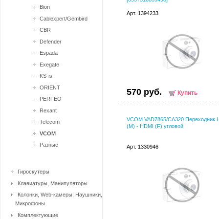
Bion
Арт. 1394233
Cablexpert/Gembird
CBR
Defender
Espada
Exegate
KS-is
ORIENT
570 руб.
Купить
PERFEO
Rexant
VCOM VAD7865/CA320 Переходник 
Telecom
(M) - HDMI (F) угловой
VCOM
Разные
Арт. 1330946
Гироскутеры
Клавиатуры, Манипуляторы
Колонки, Web-камеры, Наушники,
Микрофоны
Комплектующие