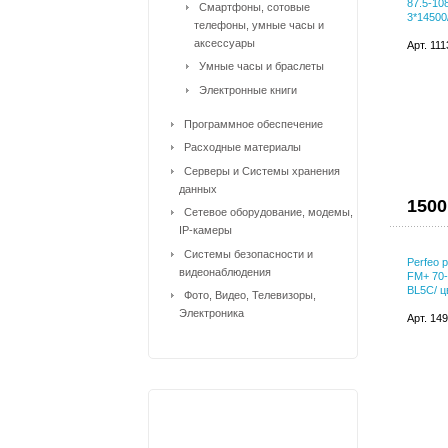
87.5-10
Смартфоны, сотовые
3*14500
телефоны, умные часы и
аксессуары
Арт. 11
Умные часы и браслеты
Электронные книги
Программное обеспечение
Расходные материалы
Серверы и Системы хранения
данных
1500
Сетевое оборудование, модемы,
IP-камеры
Системы безопасности и
Perfeo 
видеонаблюдения
FM+ 70-
BL5C/ цв
Фото, Видео, Телевизоры,
Электроника
Арт. 14