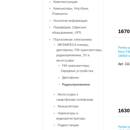
Комплектующие
Компьютеры, Ноутбуки,
Планшеты
Носители информации
Периферия, Офисное
1670
оборудование, UPS
Портативная электроника
MP3/MPEG4-плееры,
Perfeo 
диктофоны, FM-трансмиттеры,
Next FM
радиоприемники, ЗУ и
18650/ 
аксессуары
Арт. 11
FM-трансмиттеры,
Зарядные устройства
Диктофоны
Радиоприемники
Аксессуары к
смартфонам,телефонам
Калькуляторы
1630
Навигаторы и
видеорегистраторы
Радиостанции
Perfeo 