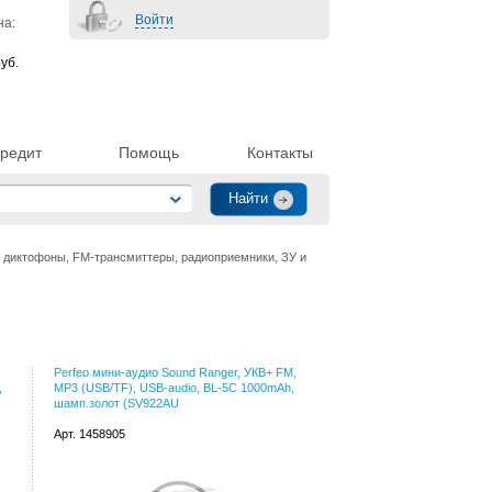
Войти
на:
уб.
редит
Помощь
Контакты
диктофоны, FM-трансмиттеры, радиоприемники, ЗУ и
Perfeo мини-аудио Sound Ranger, УКВ+ FM,
,
MP3 (USB/TF), USB-audio, BL-5C 1000mAh,
шамп.золот (SV922AU
Арт. 1458905