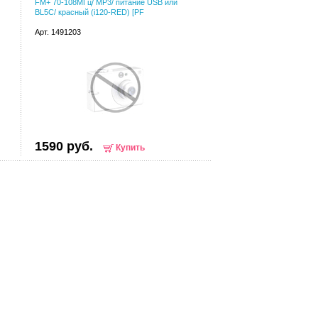
FM+ 70-108МГц/ MP3/ питание USB или
BL5C/ красный (i120-RED) [PF
Арт. 1491203
1590 руб.
Купить