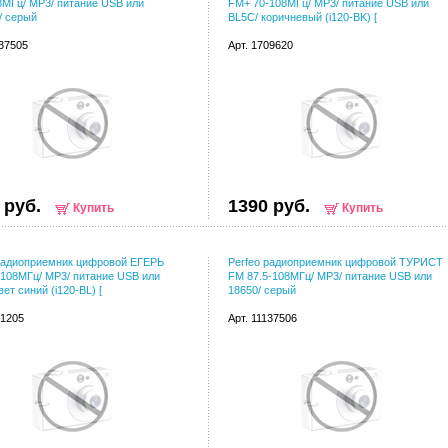
8МГц/ MP3/ питание USB или
FM+ 70-108МГц/ MP3/ питание USB или
/ серый
BL5C/ коричневый (i120-BK) [
137505
Арт. 1709620
 руб.
1390 руб.
Купить
Купить
радиоприемник цифровой ЕГЕРЬ
Perfeo радиоприемник цифровой ТУРИСТ
108МГц/ MP3/ питание USB или
FM 87.5-108МГц/ MP3/ питание USB или
ет синий (i120-BL) [
18650/ серый
91205
Арт. 11137506