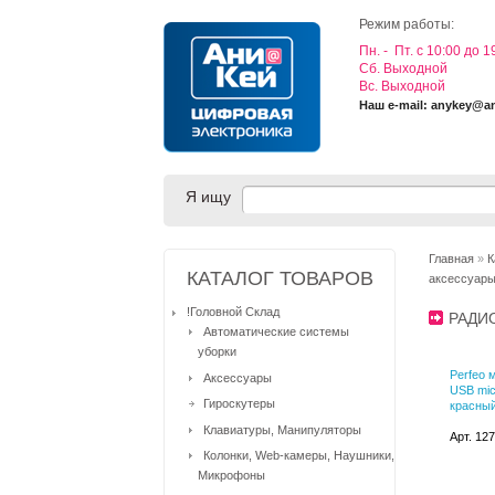
Режим работы:
Пн. - Пт. с 10:00 до 1
Cб. Выходной
Вс. Выходной
Наш e-mail: anykey@a
Я ищу
Главная
»
К
КАТАЛОГ ТОВАРОВ
аксессуар
!Головной Склад
РАДИ
Автоматические системы
уборки
Perfeo 
Аксессуары
USB mic
Гироскутеры
красны
Клавиатуры, Манипуляторы
Арт. 12
Колонки, Web-камеры, Наушники,
Микрофоны