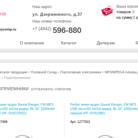
Ваша корзи
Наш адрес:
товаров:
0
ул. Дзержинского, д.37
9:00
на сумму:
0
р
Наш номер телефона:
596-880
+7 (4842)
nycomp.ru
О компании
Каталог
Дилерам
К
аталог продукции
»
!Головной Склад
»
Портативная электроника
»
MP3/MPEG4-плееры, 
ы
» Радиоприемники
ОПРИЕМНИКИ
[
ОТОБРАЖАТЬ СПИСКОМ
]
мини-аудио Sound Ranger, FM MP3
Perfeo мини-аудио Sound Ranger, FM MP3
roSD In/Out ридер, BL-5C 1000mAh
USB microSD In/Out ридер, BL-5C 1000mAh
й (PF-SV922RED)
черный (PF-SV922BK)
77498
Арт. 1277501