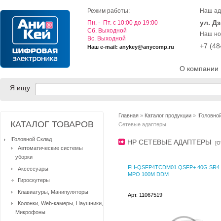
Режим работы:
Наш ад
ул. Д
Пн. - Пт. с 10:00 до 19:00
Cб. Выходной
Наш но
Вс. Выходной
+7 (4
Наш e-mail: anykey@anycomp.ru
О компании
Я ищу
Главная
»
Каталог продукции
»
!Головно
КАТАЛОГ ТОВАРОВ
Сетевые адаптеры
!Головной Склад
HP СЕТЕВЫЕ АДАПТЕРЫ
[
О
Автоматические системы
уборки
FH-QSFP4TCDM01 QSFP+ 40G SR4
Аксессуары
MPO 100M DDM
Гироскутеры
Клавиатуры, Манипуляторы
Арт. 11067519
Колонки, Web-камеры, Наушники,
Микрофоны