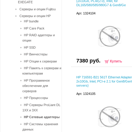
{2x10Gb, PCIe(2.0), Intel, for
EXEGATE
DL165/580/585/980G7 & Gen8/Ge
Серверы и опции Fujitsu
Арт. 1324104
Серверы и опции HP
HP bundle
HP Care Pack
HP RAID адаптеры и
опции
HP SSD
HP Винчестеры
7380 руб.
Купить
HP Опции к серверам
HP Память к серверам и
компьютерам
HP 716591-B21 561T Ethernet Adapter
HP Программное
2x10Gb, Intel, PCI-e 2.1 for Gen8/Gen
servers}
обеспечение для
серверов
Арт. 1324105
HP Процессоры
HP Серверы ProLiant DL
1XX и 3XX
HP Сетевые адаптеры
HP Системы хранения
данных